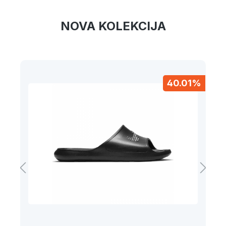
NOVA KOLEKCIJA
%
40.01%