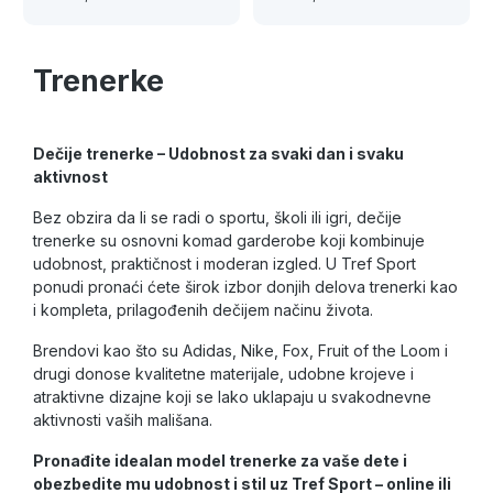
Trenerke
Dečije trenerke – Udobnost za svaki dan i svaku
aktivnost
Bez obzira da li se radi o sportu, školi ili igri, dečije
trenerke su osnovni komad garderobe koji kombinuje
udobnost, praktičnost i moderan izgled. U Tref Sport
ponudi pronaći ćete širok izbor donjih delova trenerki kao
i kompleta, prilagođenih dečijem načinu života.
Brendovi kao što su Adidas, Nike, Fox, Fruit of the Loom i
drugi donose kvalitetne materijale, udobne krojeve i
atraktivne dizajne koji se lako uklapaju u svakodnevne
aktivnosti vaših mališana.
Pronađite idealan model trenerke za vaše dete i
obezbedite mu udobnost i stil uz Tref Sport – online ili