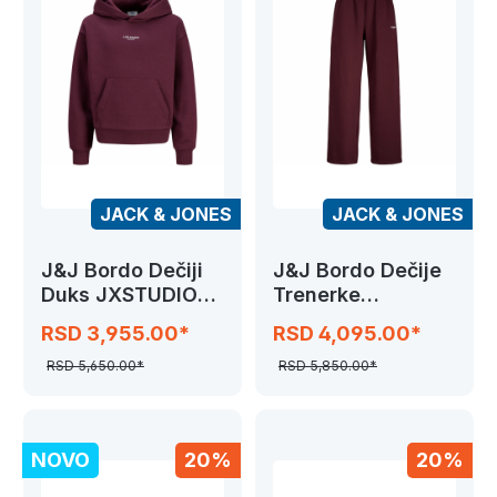
JACK & JONES
JACK & JONES
J&J Bordo Dečiji
J&J Bordo Dečije
Duks JXSTUDIO
Trenerke
VESTERBRO GRL
JXSTUDIO
RSD 3,955.00*
RSD 4,095.00*
VESTERBRO PANT
GRL
RSD 5,650.00*
RSD 5,850.00*
NOVO
20%
20%