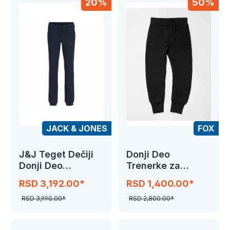
20%
50%
JACK & JONES
FOX
J&J Teget Dečiji
Donji Deo
Donji Deo
Trenerke za
Trenerke
Dečake
RSD 3,192.00*
RSD 1,400.00*
JPSTGORDON
JJNEWSOFT
RSD 3,990.00*
RSD 2,800.00*