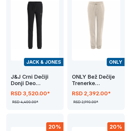
JACK & JONES
ONLY
J&J Crni Dečiji
ONLY Bež Dečije
Donji Deo
Trenerke
Trenerke
KOGSWEAT
RSD 3,520.00*
RSD 2,392.00*
JPSTGORDON
JJNEWSOFT
RSD 4,400.00*
RSD 2,990.00*
20%
20%