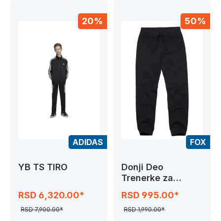
20%
50%
ADIDAS
FOX
YB TS TIRO
Donji Deo
Trenerke za
Devojcice, Black
RSD 6,320.00*
RSD 995.00*
RSD 7,900.00*
RSD 1,990.00*