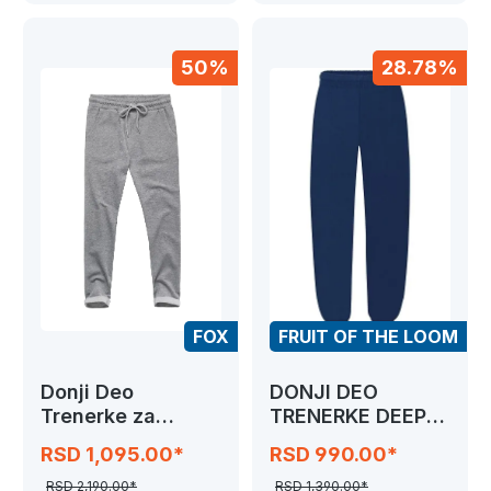
50%
28.78%
FOX
FRUIT OF THE LOOM
Donji Deo
DONJI DEO
Trenerke za
TRENERKE DEEP
Devojčice
NAVY FRUIT OF
RSD 1,095.00*
RSD 990.00*
THE LOOM
RSD 2,190.00*
RSD 1,390.00*