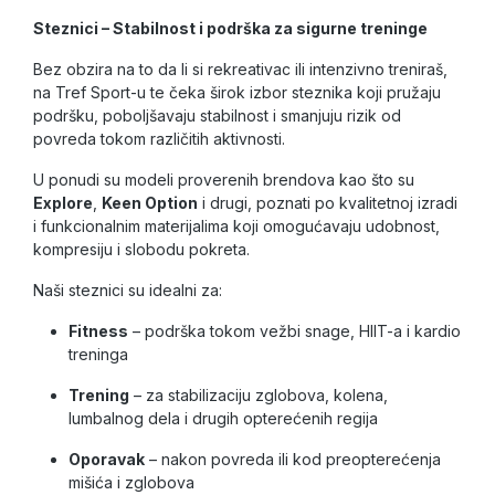
Steznici – Stabilnost i podrška za sigurne treninge
Bez obzira na to da li si rekreativac ili intenzivno treniraš,
na Tref Sport-u te čeka širok izbor
steznika
koji pružaju
podršku, poboljšavaju stabilnost i smanjuju rizik od
povreda tokom različitih aktivnosti.
U ponudi su modeli proverenih brendova kao što su
Explore
,
Keen Option
i drugi, poznati po kvalitetnoj izradi
i funkcionalnim materijalima koji omogućavaju
udobnost,
kompresiju i slobodu pokreta
.
Naši steznici su idealni za:
Fitness
– podrška tokom vežbi snage, HIIT-a i kardio
treninga
Trening
– za stabilizaciju zglobova, kolena,
lumbalnog dela i drugih opterećenih regija
Oporavak
– nakon povreda ili kod preopterećenja
mišića i zglobova