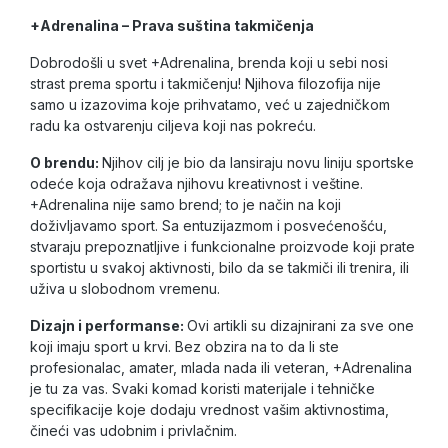
+Adrenalina – Prava suština takmičenja
Dobrodošli u svet +Adrenalina, brenda koji u sebi nosi
strast prema sportu i takmičenju! Njihova filozofija nije
samo u izazovima koje prihvatamo, već u zajedničkom
radu ka ostvarenju ciljeva koji nas pokreću.
O brendu:
Njihov cilj je bio da lansiraju novu liniju sportske
odeće koja odražava njihovu kreativnost i veštine.
+Adrenalina nije samo brend; to je način na koji
doživljavamo sport. Sa entuzijazmom i posvećenošću,
stvaraju prepoznatljive i funkcionalne proizvode koji prate
sportistu u svakoj aktivnosti, bilo da se takmiči ili trenira, ili
uživa u slobodnom vremenu.
Dizajn i performanse:
Ovi artikli su dizajnirani za sve one
koji imaju sport u krvi. Bez obzira na to da li ste
profesionalac, amater, mlada nada ili veteran, +Adrenalina
je tu za vas. Svaki komad koristi materijale i tehničke
specifikacije koje dodaju vrednost vašim aktivnostima,
čineći vas udobnim i privlačnim.