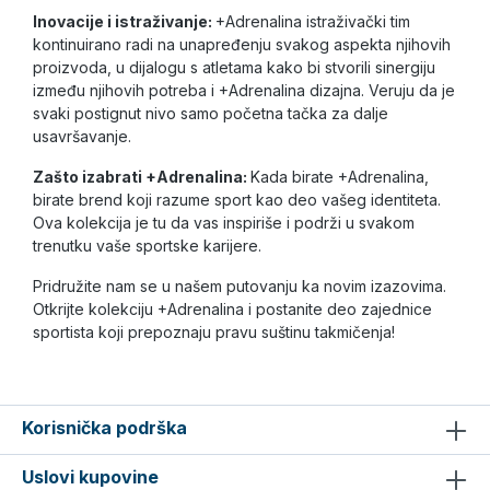
Inovacije i istraživanje:
+Adrenalina istraživački tim
kontinuirano radi na unapređenju svakog aspekta njihovih
proizvoda, u dijalogu s atletama kako bi stvorili sinergiju
između njihovih potreba i +Adrenalina dizajna. Veruju da je
svaki postignut nivo samo početna tačka za dalje
usavršavanje.
Zašto izabrati +Adrenalina:
Kada birate +Adrenalina,
birate brend koji razume sport kao deo vašeg identiteta.
Ova kolekcija je tu da vas inspiriše i podrži u svakom
trenutku vaše sportske karijere.
Pridružite nam se u našem putovanju ka novim izazovima.
Otkrijte kolekciju +Adrenalina i postanite deo zajednice
sportista koji prepoznaju pravu suštinu takmičenja!
Korisnička podrška
Uslovi kupovine