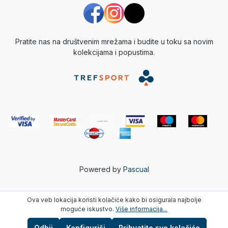
Pratite nas na društvenim mrežama i budite u toku sa novim
kolekcijama i popustima.
Powered by
Pascual
Ova veb lokacija koristi kolačiće kako bi osigurala najbolje
moguće iskustvo.
Više informacija...
Odbij
Konfiguriši
Prihvatite sve kolačiće