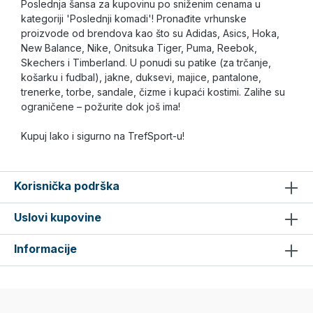
Poslednja šansa za kupovinu po sniženim cenama u
kategoriji 'Poslednji komadi'! Pronađite vrhunske
proizvode od brendova kao što su Adidas, Asics, Hoka,
New Balance, Nike, Onitsuka Tiger, Puma, Reebok,
Skechers i Timberland. U ponudi su patike (za trčanje,
košarku i fudbal), jakne, duksevi, majice, pantalone,
trenerke, torbe, sandale, čizme i kupaći kostimi. Zalihe su
ograničene – požurite dok još ima!
Kupuj lako i sigurno na TrefSport-u!
Korisnička podrška
Uslovi kupovine
Informacije