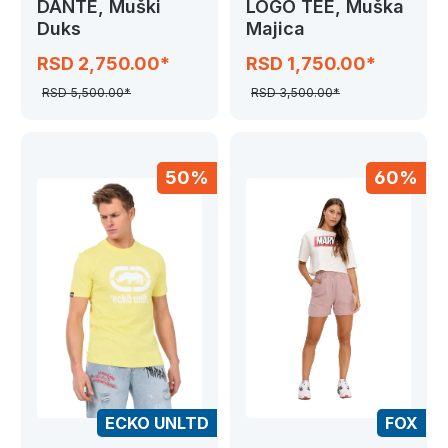
DANTE, Muški
LOGO TEE, Muška
Duks
Majica
RSD 2,750.00*
RSD 1,750.00*
RSD 5,500.00*
RSD 3,500.00*
50%
60%
ECKO UNLTD
FOX