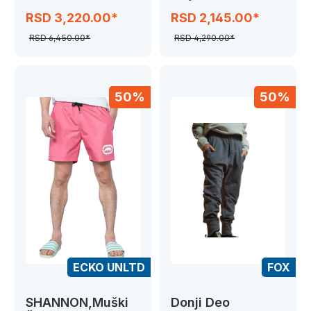
RSD 3,220.00*
RSD 2,145.00*
RSD 6,450.00*
RSD 4,290.00*
50%
50%
ECKO UNLTD
FOX
SHANNON,Muški
Donji Deo