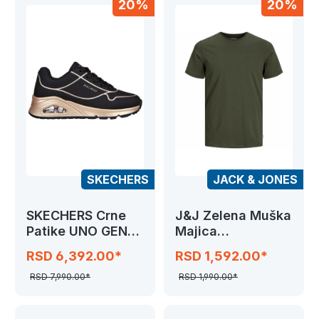
20%
20%
SKECHERS
JACK & JONES
SKECHERS Crne
J&J Zelena Muška
Patike UNO GEN1 -
Majica
COOL HEEL
JJEORGANIC
RSD 6,392.00*
RSD 1,592.00*
BASIC
RSD 7,990.00*
RSD 1,990.00*