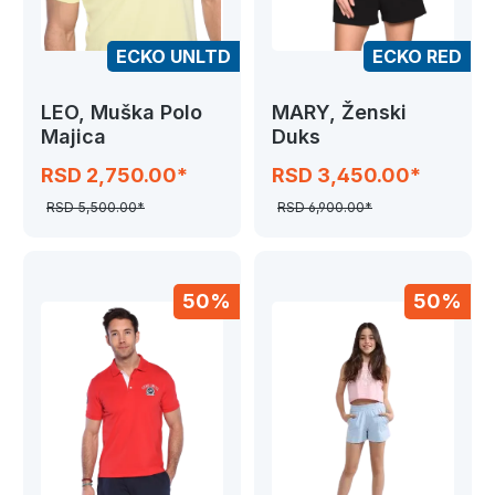
ECKO UNLTD
ECKO RED
LEO, Muška Polo
MARY, Ženski
Majica
Duks
RSD 2,750.00*
RSD 3,450.00*
RSD 5,500.00*
RSD 6,900.00*
50%
50%