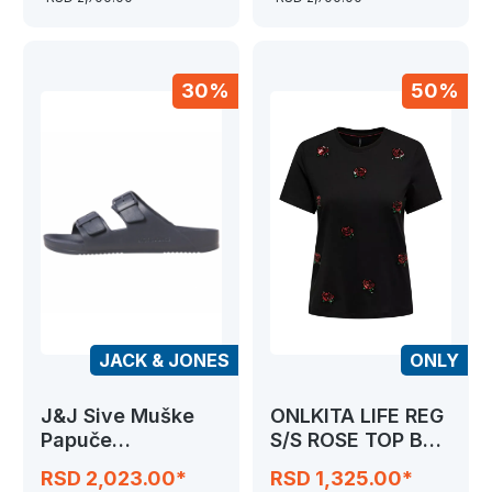
30%
50%
JACK & JONES
ONLY
J&J Sive Muške
ONLKITA LIFE REG
Papuče
S/S ROSE TOP BOX
JFWCROXTON
JRS
RSD 2,023.00*
RSD 1,325.00*
MOULDED