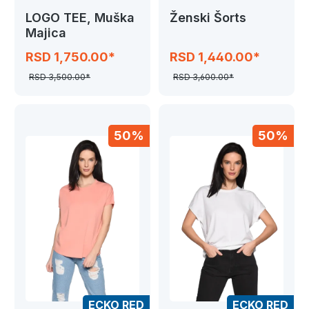
LOGO TEE, Muška
Ženski Šorts
Majica
RSD 1,750.00*
RSD 1,440.00*
RSD 3,500.00*
RSD 3,600.00*
50%
50%
ECKO RED
ECKO RED