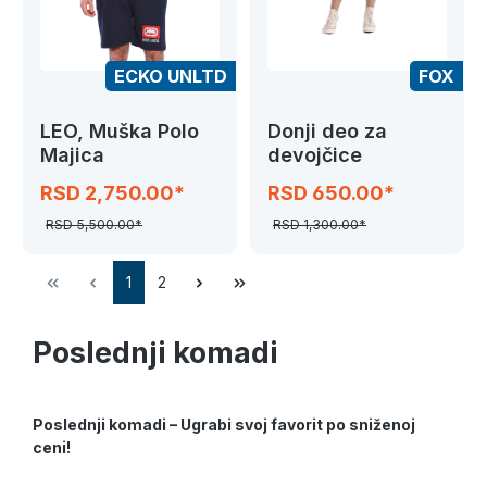
ECKO UNLTD
FOX
LEO, Muška Polo
Donji deo za
Majica
devojčice
RSD 2,750.00*
RSD 650.00*
RSD 5,500.00*
RSD 1,300.00*
1
2
Poslednji komadi
Poslednji komadi – Ugrabi svoj favorit po sniženoj
ceni!