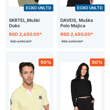
ECKO UNLTD
ECKO UNLTD
SKRTEL,Muški
DAVEIS, Muška
Duks
Polo Majica
RSD 2,450.00*
RSD 2,450.00*
RSD 4,900.00*
RSD 4,900.00*
50%
50%