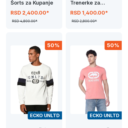
Šorts za Kupanje
Trenerke za
Decake,Blue Grey
RSD 2,400.00*
RSD 1,400.00*
RSD 4,800.00*
RSD 2,800.00*
50%
50%
ECKO UNLTD
ECKO UNLTD