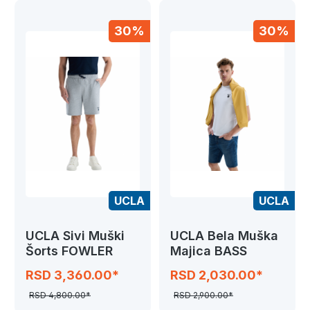
30%
30%
UCLA
UCLA
UCLA Sivi Muški
UCLA Bela Muška
Šorts FOWLER
Majica BASS
RSD 3,360.00*
RSD 2,030.00*
RSD 4,800.00*
RSD 2,900.00*