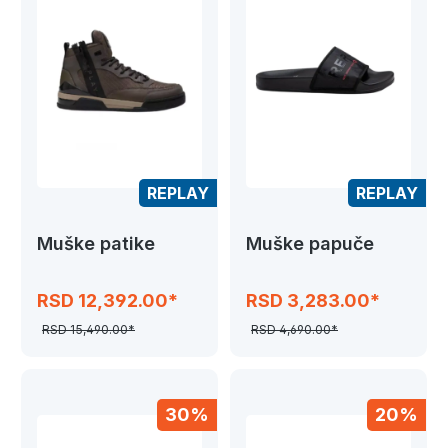
REPLAY
REPLAY
Muške patike
Muške papuče
RSD 12,392.00*
RSD 3,283.00*
RSD 15,490.00*
RSD 4,690.00*
30%
20%