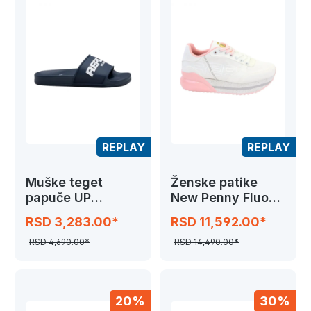
REPLAY
REPLAY
Muške teget
Ženske patike
papuče UP
New Penny Fluo
EMBOSS
Pink
RSD 3,283.00*
RSD 11,592.00*
RSD 4,690.00*
RSD 14,490.00*
20%
30%