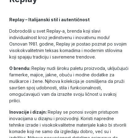
Replay – Italijanski stil i autentičnost
Dobrodošli u svet Replay-a, brenda koji slavi
individualnost kroz jedinstvenu i inovativnu modu!
Osnovan 1981. godine, Replay je postao poznat po svojim
visokokvalitetnim teksas komadima i modernim stilovima
koji spajaju tradiciju i savremene trendove.
O brendu:
Replay nudi široku paletu proizvoda, uključujući
farmerke, majice, jakne, obuću i modne dodatke za
muškarce i žene. Njihova kolekcija je osmišljena da pruži
savršen spoj udobnosti, stila i funkcionalnosti,
omogućavajući vam da izrazite svoju ličnost u svakoj
prilici.
Inovacije i dizajn:
Replay se ponosi svojim pristupom
inovacijama u dizajnu i proizvodnji. Koristi napredne
tehnike izrade i visokokvalitetne materijale kako bi stvorili
komade koji ne samo da izgledaju dobro, već su i
izdržljivi. Njihova posvećenost detaljima osigurava da