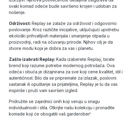
svaki komad odeće bude savršeno krojen i udoban za
nošenje.
Održivost:
Replay se zalaže za održivost i odgovorno
poslovanje. Kroz različite inicijative, uključujući upotrebu
ekološki prihvatljivih materijala i smanjenje otpada u
proizvodnji, radi na očuvanju prirode. Njihov cilj je da
stvore modu koja je dobra za vas i planetu.
Zašto izabrati Replay:
Kada izaberete Replay, birate
brend koji razume potrebe modernog potrošača. Ova
odeća i obuća je dizajnirana za sve koji cene kvalitet, stil i
autentičnost. Bilo da se pripremate za izlazak, poslovni
sastanak ili opuštanje sa prijateljima, Replay je tu da vas
inspiriše i pruži vam savršen izgled.
Pridružite se zajednici onih koji veruju u snagu
individualnosti i stila. Otkrijte našu kolekciju i pronađite
komade koji će obogatiti vaš garderober!