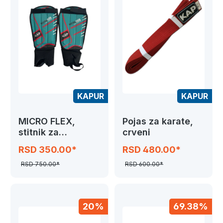
KAPUR
KAPUR
MICRO FLEX,
Pojas za karate,
stitnik za
crveni
cevanice
RSD 350.00*
RSD 480.00*
RSD 750.00*
RSD 600.00*
20%
69.38%