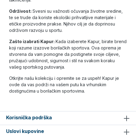
Održivost:
Svesni su važnosti očuvanja životne sredine,
te se trude da koriste ekološki prihvatljive materijale i
etičke proizvodne prakse. Njihov cilj je da doprinosu
održivom razvoju u sportu.
Zašto izabrati Kapur:
Kada izaberete Kapur, birate brend
koji razume izazove borilačkih sportova. Ova oprema je
stvorena da vam pomogne da postignete svoje ciljeve,
pružajući udobnost, sigurnost i stil na svakom koraku
vašeg sportskog putovanja.
Otkrijte našu kolekciju i opremite se za uspeh! Kapur je
ovde da vas podrži na vašem putu ka vrhunskim
dostignućima u borilačkim sportovima.
Korisnička podrška
Uslovi kupovine