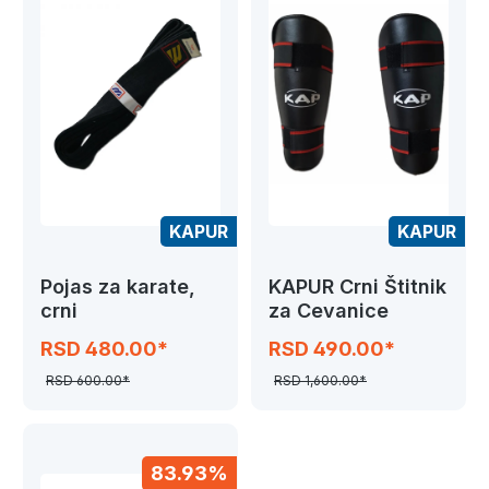
KAPUR
KAPUR
Pojas za karate,
KAPUR Crni Štitnik
crni
za Cevanice
RSD 480.00*
RSD 490.00*
RSD 600.00*
RSD 1,600.00*
83.93%