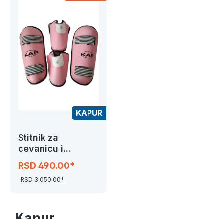
KAPUR
Stitnik za
cevanicu i
stopalo, PU
RSD 490.00*
RSD 3,050.00*
Kapur