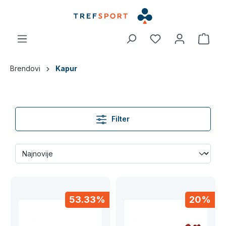
a glavni sadržaj
Brendovi
Kapur
Filter
53.33%
20%