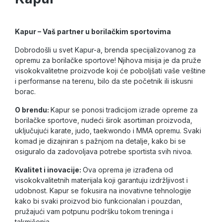
Kapur – Vaš partner u borilačkim sportovima
Dobrodošli u svet Kapur-a, brenda specijalizovanog za
opremu za borilačke sportove! Njihova misija je da pruže
visokokvalitetne proizvode koji će poboljšati vaše veštine
i performanse na terenu, bilo da ste početnik ili iskusni
borac.
O brendu:
Kapur se ponosi tradicijom izrade opreme za
borilačke sportove, nudeći širok asortiman proizvoda,
uključujući karate, judo, taekwondo i MMA opremu. Svaki
komad je dizajniran s pažnjom na detalje, kako bi se
osiguralo da zadovoljava potrebe sportista svih nivoa.
Kvalitet i inovacije:
Ova oprema je izrađena od
visokokvalitetnih materijala koji garantuju izdržljivost i
udobnost. Kapur se fokusira na inovativne tehnologije
kako bi svaki proizvod bio funkcionalan i pouzdan,
pružajući vam potpunu podršku tokom treninga i
takmičenja.