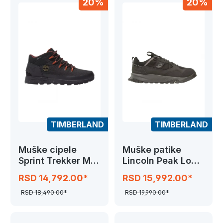
20%
20%
TIMBERLAND
TIMBERLAND
Muške cipele
Muške patike
Sprint Trekker Mid
Lincoln Peak Low
Fab WP
GTX
RSD 14,792.00*
RSD 15,992.00*
RSD 18,490.00*
RSD 19,990.00*