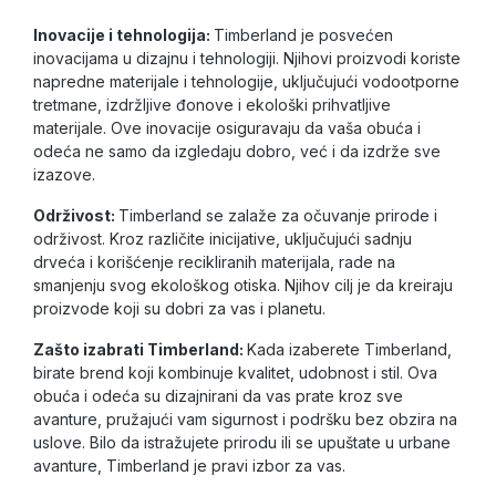
Inovacije i tehnologija:
Timberland je posvećen
inovacijama u dizajnu i tehnologiji. Njihovi proizvodi koriste
napredne materijale i tehnologije, uključujući vodootporne
tretmane, izdržljive đonove i ekološki prihvatljive
materijale. Ove inovacije osiguravaju da vaša obuća i
odeća ne samo da izgledaju dobro, već i da izdrže sve
izazove.
Održivost:
Timberland se zalaže za očuvanje prirode i
održivost. Kroz različite inicijative, uključujući sadnju
drveća i korišćenje recikliranih materijala, rade na
smanjenju svog ekološkog otiska. Njihov cilj je da kreiraju
proizvode koji su dobri za vas i planetu.
Zašto izabrati Timberland:
Kada izaberete Timberland,
birate brend koji kombinuje kvalitet, udobnost i stil. Ova
obuća i odeća su dizajnirani da vas prate kroz sve
avanture, pružajući vam sigurnost i podršku bez obzira na
uslove. Bilo da istražujete prirodu ili se upuštate u urbane
avanture, Timberland je pravi izbor za vas.