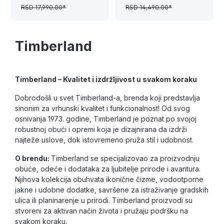
RSD 17,990.00*
RSD 14,490.00*
Timberland
Timberland – Kvalitet i izdržljivost u svakom koraku
Dobrodošli u svet Timberland-a, brenda koji predstavlja
sinonim za vrhunski kvalitet i funkcionalnost! Od svog
osnivanja 1973. godine, Timberland je poznat po svojoj
robustnoj obući i opremi koja je dizajnirana da izdrži
najteže uslove, dok istovremeno pruža stil i udobnost.
O brendu:
Timberland se specijalizovao za proizvodnju
obuće, odeće i dodataka za ljubitelje prirode i avantura.
Njihova kolekcija obuhvata ikonične čizme, vodootporne
jakne i udobne dodatke, savršene za istraživanje gradskih
ulica ili planinarenje u prirodi. Timberland proizvodi su
stvoreni za aktivan način života i pružaju podršku na
svakom koraku.