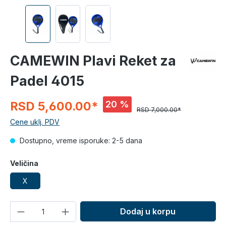
CAMEWIN Plavi Reket za
Padel 4015
20 %
RSD 5,600.00*
RSD 7,000.00*
Cene uklj. PDV
Dostupno, vreme isporuke: 2-5 dana
Veličina
X
Količina
Dodaj u korpu