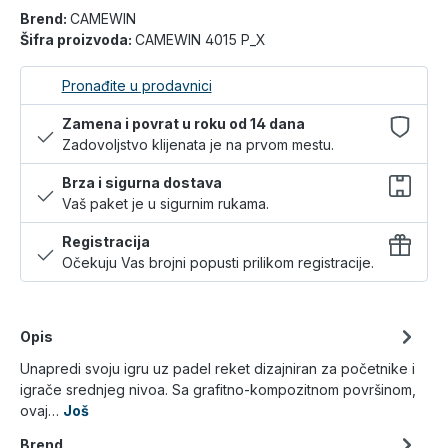
Brend:
CAMEWIN
Šifra proizvoda:
CAMEWIN 4015 P_X
Pronađite u prodavnici
Zamena i povrat u roku od 14 dana
Zadovoljstvo klijenata je na prvom mestu.
Brza i sigurna dostava
Vaš paket je u sigurnim rukama.
Registracija
Očekuju Vas brojni popusti prilikom registracije.
Opis
Unapredi svoju igru uz padel reket dizajniran za početnike i
igrače srednjeg nivoa. Sa grafitno-kompozitnom površinom,
ovaj…
Još
Brend