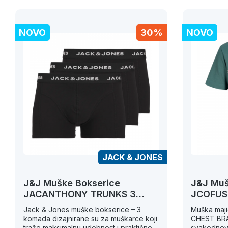
NOVO
30%
NOVO
JACK & JONES
J&J Muške Bokserice
J&J Muš
JACANTHONY TRUNKS 3
JCOFUS
PACK BLACK
Jack & Jones muške bokserice – 3
Muška maj
komada dizajnirane su za muškarce koji
CHEST BRA
traže maksimalnu udobnost i praktičnost
svakodnevn