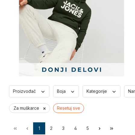
Proizvođač
Boja
Kategorije
Na
×
Za muškarce
Resetuj sve
1
2
3
4
5