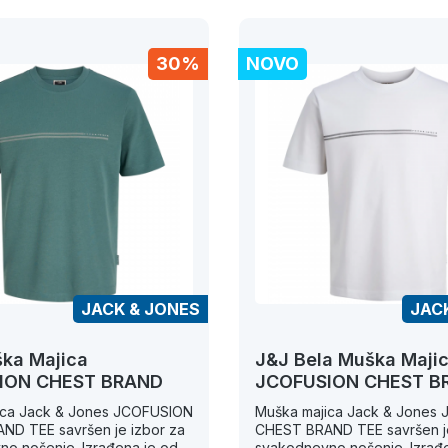
30%
NOVO
JACK & JONES
JAC
×
ka Majica
J&J Bela Muška Maji
Registruj se i ostvari 10%
ION CHEST BRAND
JCOFUSION CHEST B
popusta!
ica Jack & Jones JCOFUSION
Muška majica Jack & Jones
ND TEE savršen je izbor za
CHEST BRAND TEE savršen je
Kreiraj nalog i uživaj u pogodnostima pri
o nošenje. Izrađena je od
svakodnevno nošenje. Izrađ