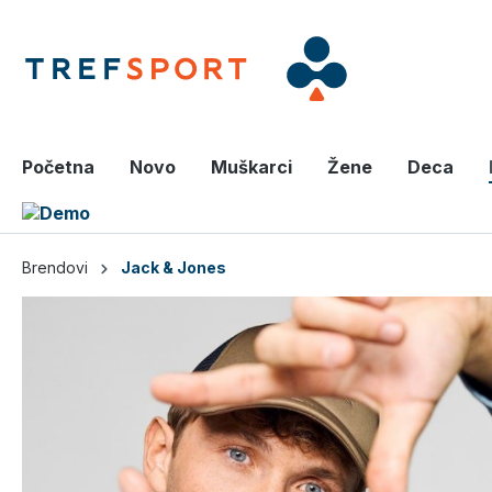
a glavni sadržaj
Početna
Novo
Muškarci
Žene
Deca
Brendovi
Jack & Jones