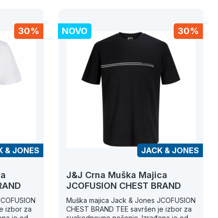
30%
NOVO
30%
K & JONES
JACK & JONES
ca
J&J Crna Muška Majica
RAND
JCOFUSION CHEST BRAND
 JCOFUSION
Muška majica Jack & Jones JCOFUSION
 izbor za
CHEST BRAND TEE savršen je izbor za
ena je od
svakodnevno nošenje. Izrađena je od