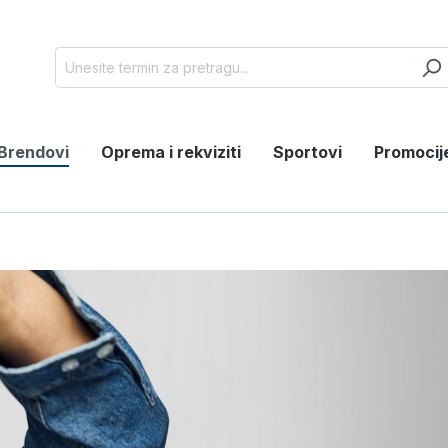
Brendovi
Oprema i rekviziti
Sportovi
Promocij