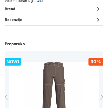
vole moderan izgl…
Još
Brend
Recenzije
Preporuka
NOVO
30%