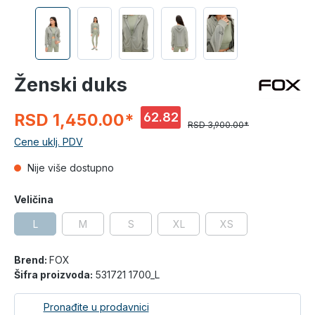
Ženski duks
62.82
RSD 1,450.00*
RSD 3,900.00*
%
Cene uklj. PDV
Nije više dostupno
Veličina
L
M
S
XL
XS
Brend:
FOX
Šifra proizvoda:
531721 1700_L
Pronađite u prodavnici