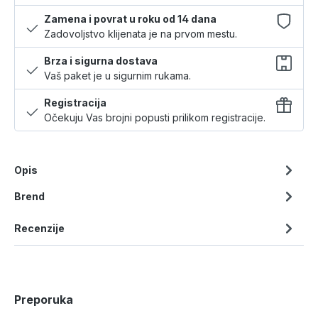
Zamena i povrat u roku od 14 dana
Zadovoljstvo klijenata je na prvom mestu.
Brza i sigurna dostava
Vaš paket je u sigurnim rukama.
Registracija
Očekuju Vas brojni popusti prilikom registracije.
Opis
Brend
Recenzije
Preporuka