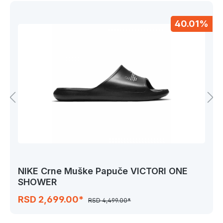
40.01%
NIKE Crne Muške Papuče VICTORI ONE
SHOWER
RSD 2,699.00*
RSD 4,499.00*