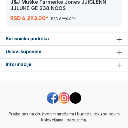
J&J Muške Farmerke Jones JJIGLENN
JJLUKE GE 238 NOOS
RSD 6,293.00*
RSD 8,990.00*
Korisnička podrška
Uslovi kupovine
Informacije
Pratite nas na društvenim mrežama i budite u toku sa novim
kolekcijama i popustima.