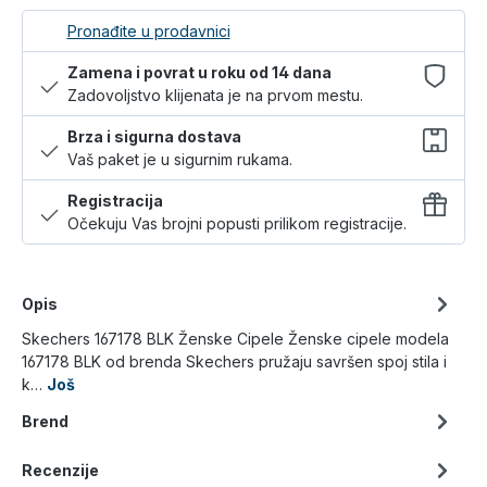
Pronađite u prodavnici
Zamena i povrat u roku od 14 dana
Zadovoljstvo klijenata je na prvom mestu.
Brza i sigurna dostava
Vaš paket je u sigurnim rukama.
Registracija
Očekuju Vas brojni popusti prilikom registracije.
Opis
Skechers 167178 BLK Ženske Cipele Ženske cipele modela
167178 BLK od brenda Skechers pružaju savršen spoj stila i
k…
Još
Brend
Recenzije