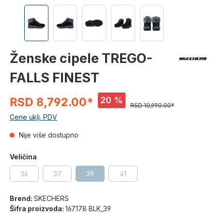
Ženske cipele TREGO-
FALLS FINEST
20 %
RSD 8,792.00*
RSD 10,990.00*
Cene uklj. PDV
Nije više dostupno
Veličina
36
37
39
41
Brend:
SKECHERS
Šifra proizvoda:
167178 BLK_39