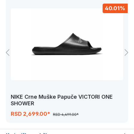
40.01%
NIKE Crne Muške Papuče VICTORI ONE
SHOWER
RSD 2,699.00*
RSD 4,499.00*