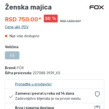
Ženska majica
50 %
RSD 750.00*
RSD 1,500.00*
Cene uklj. PDV
Nije više dostupno
Veličina
XS
Brend:
FOX
Šifra proizvoda:
227088 3939_XS
Pronađite u prodavnici
Zamena i povrat u roku od 14 dana
Zadovoljstvo klijenata je na prvom mestu.
Brza i sigurna dostava