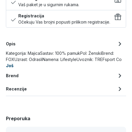
Vaš paket je u sigurnim rukama.
Registracija
Očekuju Vas brojni popusti prilikom registracije.
Opis
Kategorija: MajicaSastav: 100% pamukPol: ŽenskiBrend:
FOXUzrast: OdrasliNamena: LifestyleUvoznik: TREFsport Co
Još
Brend
Recenzije
Preporuka