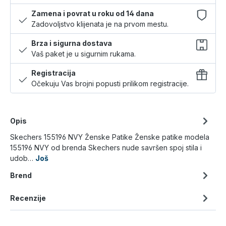
Zamena i povrat u roku od 14 dana
Zadovoljstvo klijenata je na prvom mestu.
Brza i sigurna dostava
Vaš paket je u sigurnim rukama.
Registracija
Očekuju Vas brojni popusti prilikom registracije.
Opis
Skechers 155196 NVY Ženske Patike Ženske patike modela
155196 NVY od brenda Skechers nude savršen spoj stila i
udob…
Još
Brend
Recenzije