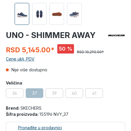
UNO - SHIMMER AWAY
50 %
RSD 5,145.00*
RSD 10,290.00*
Cene uklj. PDV
Nije više dostupno
Veličina
36
37
39
40
41
Brend:
SKECHERS
Šifra proizvoda:
155196 NVY_37
Pronađite u prodavnici