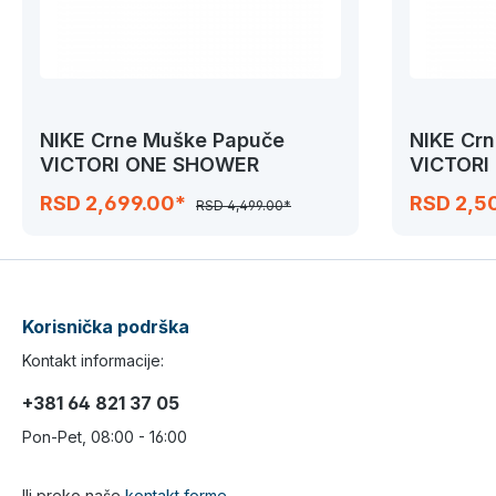
NIKE Crne Muške Papuče
NIKE Cr
VICTORI ONE SHOWER
VICTORI
RSD 2,699.00*
RSD 2,5
RSD 4,499.00*
Korisnička podrška
Kontakt informacije:
+381 64 821 37 05
Pon-Pet, 08:00 - 16:00
Ili preko naše
kontakt forme
.