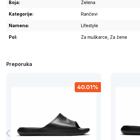
Boja:
Zelena
Kategorije:
Rančevi
Namena:
Lifestyle
Pol:
Za muškarce
, Za žene
Preporuka
40.01%