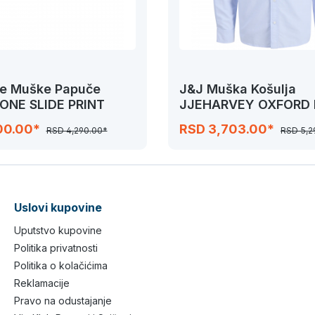
ne Muške Papuče
J&J Muška Košulja
 ONE SLIDE PRINT
JJEHARVEY OXFORD 
SHIRT
00.00*
RSD 3,703.00*
RSD 4,290.00*
RSD 5,2
Uslovi kupovine
Uputstvo kupovine
Politika privatnosti
Politika o kolačićima
Reklamacije
Pravo na odustajanje