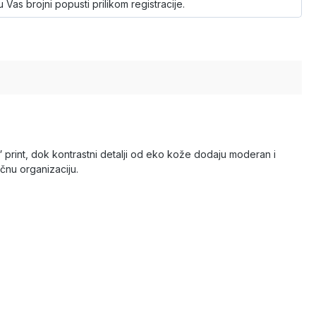
 Vas brojni popusti prilikom registracije.
” print, dok kontrastni detalji od eko kože dodaju moderan i
čnu organizaciju.