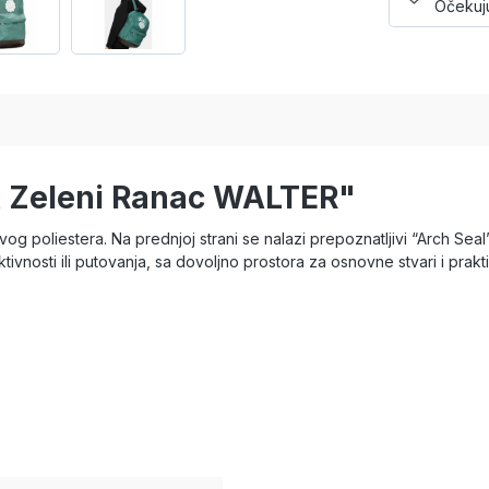
Očekuju
A Zeleni Ranac WALTER"
g poliestera. Na prednjoj strani se nalazi prepoznatljivi “Arch Seal
vnosti ili putovanja, sa dovoljno prostora za osnovne stvari i prakti