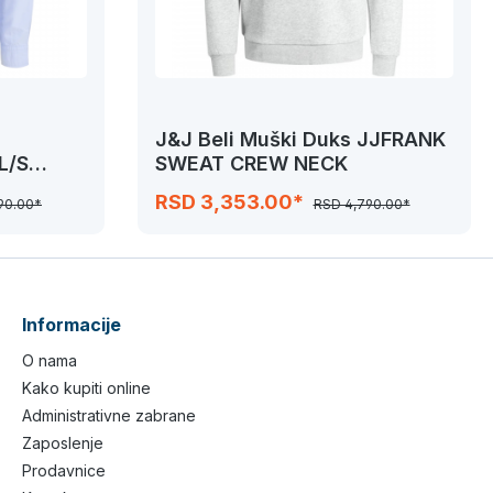
J&J Beli Muški Duks JJFRANK
L/S
SWEAT CREW NECK
RSD 3,353.00*
90.00*
RSD 4,790.00*
Informacije
O nama
Kako kupiti online
Administrativne zabrane
Zaposlenje
Prodavnice