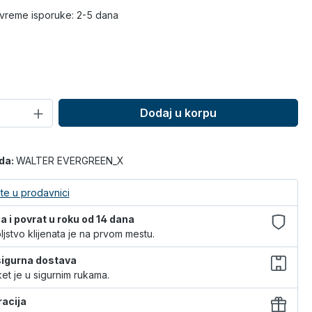
vreme isporuke: 2-5 dana
Dodaj u korpu
oda:
WALTER EVERGREEN_X
te u prodavnici
 i povrat u roku od 14 dana
jstvo klijenata je na prvom mestu.
 sigurna dostava
et je u sigurnim rukama.
racija