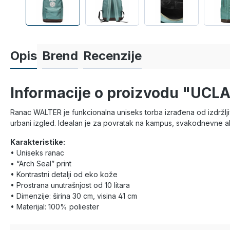
Opis
Brend
Recenzije
Informacije o proizvodu "UCL
Ranac WALTER je funkcionalna uniseks torba izrađena od izdržljivo
urbani izgled. Idealan je za povratak na kampus, svakodnevne akti
Karakteristike:
• Uniseks ranac
• “Arch Seal” print
• Kontrastni detalji od eko kože
• Prostrana unutrašnjost od 10 litara
• Dimenzije: širina 30 cm, visina 41 cm
• Materijal: 100% poliester