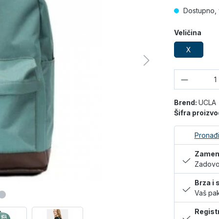
Dostupno, 
Veličina
X
Količina
Brend:
UCLA
Šifra proizv
Pronađi
Zamena
Zadovol
Brza i
Vaš pak
Regist