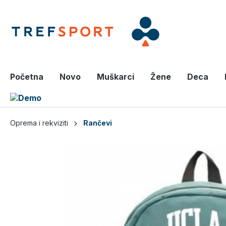
a glavni sadržaj
Početna
Novo
Muškarci
Žene
Deca
Oprema i rekviziti
Rančevi