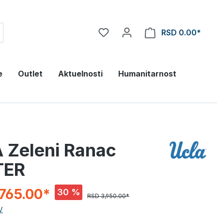
RSD 0.00*
e
Outlet
Aktuelnosti
Humanitarnost
 Zeleni Ranac
TER
765.00*
30 %
RSD 3,950.00*
V