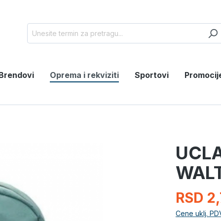
Brendovi
Oprema i rekviziti
Sportovi
Promocij
UCLA
WAL
RSD 2,
Cene uklj. PD