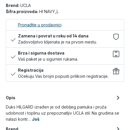
Brend:
UCLA
Šifra proizvoda:
HI NAVY_L
Pronađite u prodavnici
Zamena i povrat u roku od 14 dana
Zadovoljstvo klijenata je na prvom mestu.
Brza i sigurna dostava
Vaš paket je u sigurnim rukama.
Registracija
Očekuju Vas brojni popusti prilikom registracije.
Opis
Duks HILGARD izrađen je od debljeg pamuka i pruža
udobnost i toplinu uz prepoznatljiv UCLA stil. Na grudima se
nalazi kontr…
Još
Brend