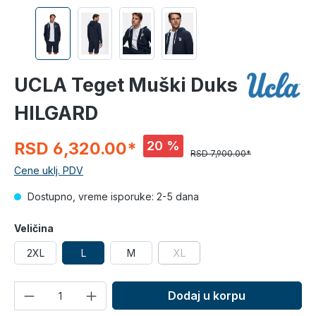
UCLA Teget Muški Duks
HILGARD
20 %
RSD 6,320.00*
RSD 7,900.00*
Cene uklj. PDV
Dostupno, vreme isporuke: 2-5 dana
Veličina
2XL
L
M
XL
Količina
Dodaj u korpu