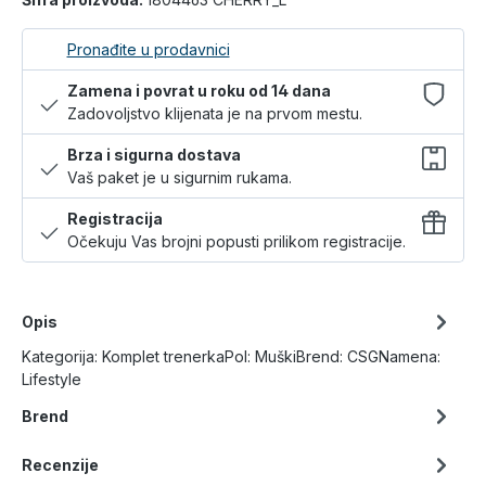
Pronađite u prodavnici
Zamena i povrat u roku od 14 dana
Zadovoljstvo klijenata je na prvom mestu.
Brza i sigurna dostava
Vaš paket je u sigurnim rukama.
Registracija
Očekuju Vas brojni popusti prilikom registracije.
Opis
Kategorija: Komplet trenerkaPol: MuškiBrend: CSGNamena:
Lifestyle
Brend
Recenzije