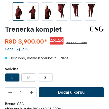
Trenerka komplet
43.48
RSD 3,900.00*
RSD 6,900.00*
%
Cene uklj. PDV
Dostupno, vreme isporuke: 2-5 dana
Veličina
L
M
S
Količina
Dodaj u korpu
Brend:
CSG
Šifra proizvoda:
1804463 CHERRY_L