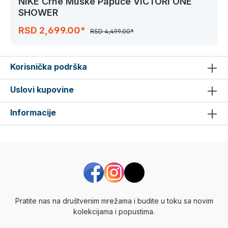
NIKE Crne Muške Papuče VICTORI ONE
SHOWER
RSD 2,699.00*
RSD 4,499.00*
Korisnička podrška
Uslovi kupovine
Informacije
Pratite nas na društvenim mrežama i budite u toku sa novim
kolekcijama i popustima.