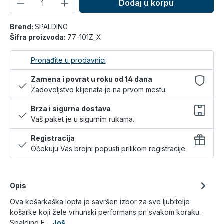
Dodaj u korpu
Brend:
SPALDING
Šifra proizvoda:
77-101Z_X
Pronađite u prodavnici
Zamena i povrat u roku od 14 dana
Zadovoljstvo klijenata je na prvom mestu.
Brza i sigurna dostava
Vaš paket je u sigurnim rukama.
Registracija
Očekuju Vas brojni popusti prilikom registracije.
Opis
Ova košarkaška lopta je savršen izbor za sve ljubitelje
košarke koji žele vrhunski performans pri svakom koraku.
Spalding E…
Još