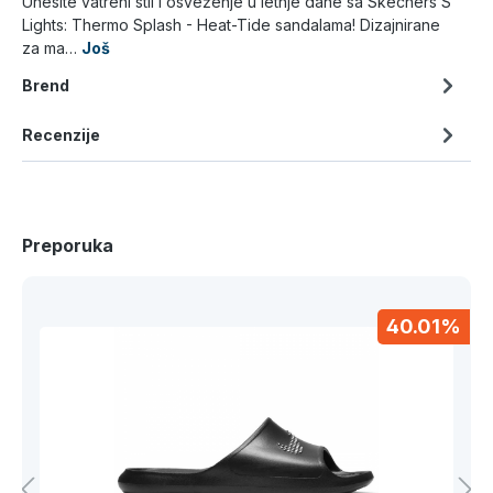
Unesite vatreni stil i osveženje u letnje dane sa Skechers S
Lights: Thermo Splash - Heat-Tide sandalama! Dizajnirane
za ma…
Još
Brend
Recenzije
Preporuka
40.01%