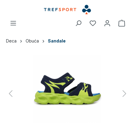
a glavni sadržaj
Deca
Obuća
Sandale