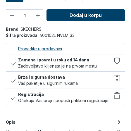
Količina
Dodaj u korpu
Brend:
SKECHERS
Šifra proizvoda:
400102L NVLM_33
Pronađite u prodavnici
Zamena i povrat u roku od 14 dana
Zadovoljstvo klijenata je na prvom mestu.
Brza i sigurna dostava
Vaš paket je u sigurnim rukama.
Registracija
Očekuju Vas brojni popusti prilikom registracije.
Opis