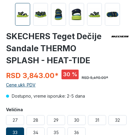
SKECHERS Teget Dečije
Sandale THERMO
SPLASH - HEAT-TIDE
30 %
RSD 3,843.00*
RSD 5,490.00*
Cene uklj. PDV
Dostupno, vreme isporuke: 2-5 dana
Veličina
27
28
29
30
31
32
33
34
35
36