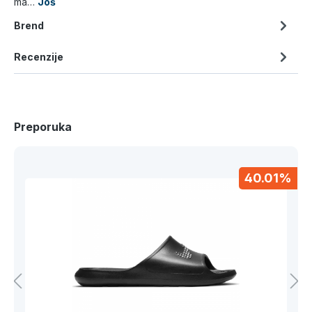
ma…
Još
Brend
Recenzije
Preporuka
40.01%