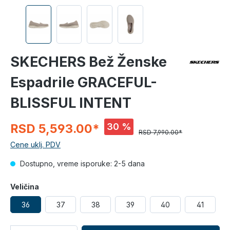
SKECHERS Bež Ženske
Espadrile GRACEFUL-
BLISSFUL INTENT
30 %
RSD 5,593.00*
RSD 7,990.00*
Cene uklj. PDV
Dostupno, vreme isporuke: 2-5 dana
Veličina
36
37
38
39
40
41