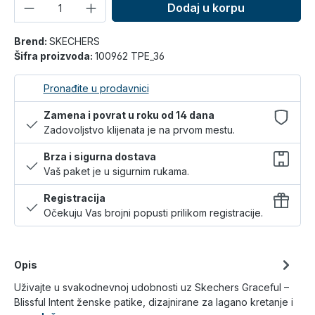
Količina
Dodaj u korpu
Brend:
SKECHERS
Šifra proizvoda:
100962 TPE_36
Pronađite u prodavnici
Zamena i povrat u roku od 14 dana
Zadovoljstvo klijenata je na prvom mestu.
Brza i sigurna dostava
Vaš paket je u sigurnim rukama.
Registracija
Očekuju Vas brojni popusti prilikom registracije.
Opis
Uživajte u svakodnevnoj udobnosti uz Skechers Graceful –
Blissful Intent ženske patike, dizajnirane za lagano kretanje i