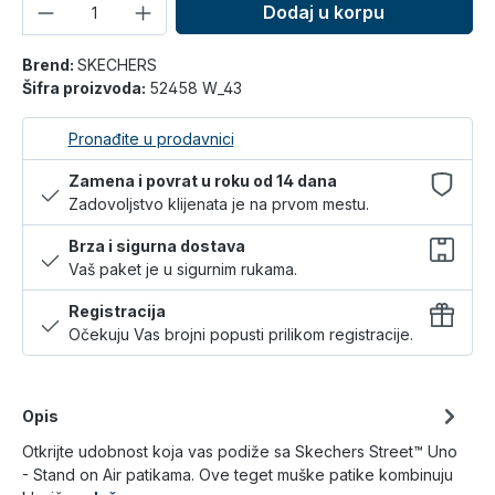
Količina
Dodaj u korpu
Brend:
SKECHERS
Šifra proizvoda:
52458 W_43
Pronađite u prodavnici
Zamena i povrat u roku od 14 dana
Zadovoljstvo klijenata je na prvom mestu.
Brza i sigurna dostava
Vaš paket je u sigurnim rukama.
Registracija
Očekuju Vas brojni popusti prilikom registracije.
Opis
Otkrijte udobnost koja vas podiže sa Skechers Street™ Uno
- Stand on Air patikama. Ove teget muške patike kombinuju