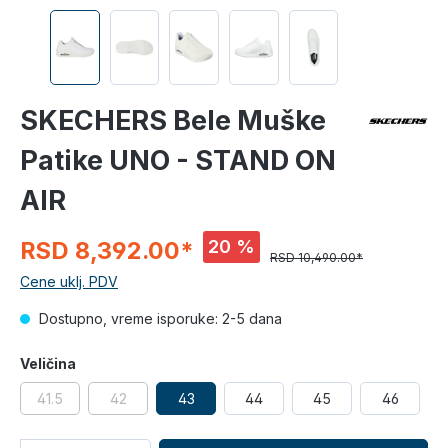
SKECHERS Bele Muške
Patike UNO - STAND ON
AIR
20 %
RSD 8,392.00*
RSD 10,490.00*
Cene uklj. PDV
Dostupno, vreme isporuke: 2-5 dana
Veličina
41.5
42
43
44
45
46