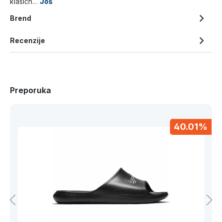
klasičn…
Još
Brend
Recenzije
Preporuka
40.01%