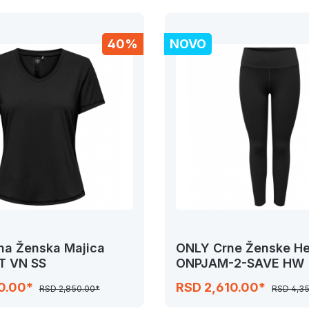
40%
NOVO
na Ženska Majica
ONLY Crne Ženske He
 VN SS
ONPJAM-2-SAVE HW
10.00*
RSD 2,610.00*
RSD 2,850.00*
RSD 4,3