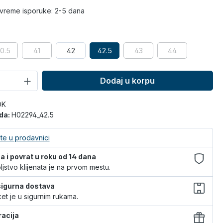
vreme isporuke: 2-5 dana
0.5
41
42
42.5
43
44
Dodaj u korpu
OK
oda:
H02294_42.5
te u prodavnici
 i povrat u roku od 14 dana
jstvo klijenata je na prvom mestu.
 sigurna dostava
et je u sigurnim rukama.
racija