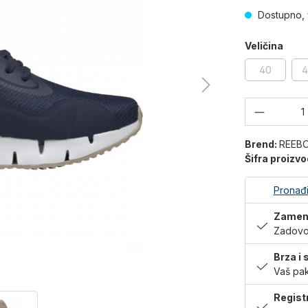
Dostupno, 
Veličina
40
4
Količina
Brend:
REEB
Šifra proizv
Pronađi
Zamena
Zadovol
Brza i
Vaš pak
Regist