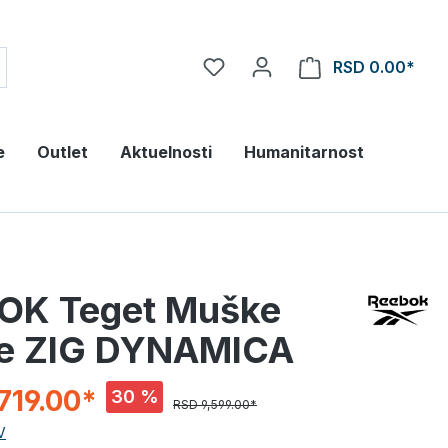
RSD 0.00*
e
Outlet
Aktuelnosti
Humanitarnost
OK Teget Muške
ke ZIG DYNAMICA
719.00*
30 %
RSD 9,599.00*
V