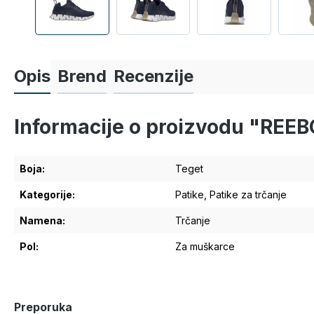
Opis
Brend
Recenzije
Informacije o proizvodu "REE
Boja:
Teget
Kategorije:
Patike
, Patike za trčanje
Namena:
Trčanje
Pol:
Za muškarce
Preporuka