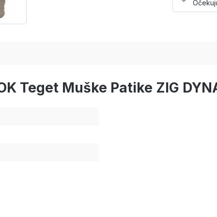
Očekuju
BOK Teget Muške Patike ZIG DY