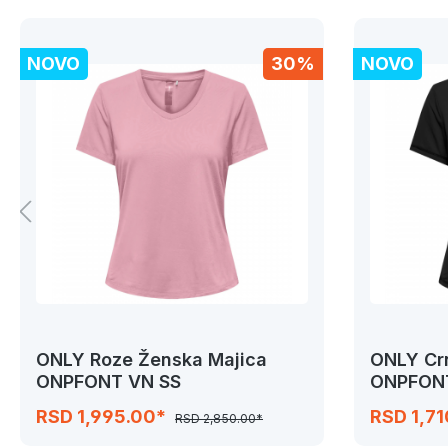
NOVO
30%
NOVO
ONLY Roze Ženska Majica
ONLY Cr
ONPFONT VN SS
ONPFONT
RSD 1,995.00*
RSD 1,7
RSD 2,850.00*