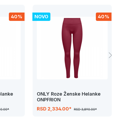
40%
NOVO
40%
lanke
ONLY Roze Ženske Helanke
ONPFRION
RSD 2,334.00*
50.00*
RSD 3,890.00*