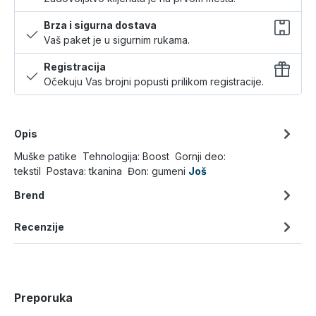
Brza i sigurna dostava
Vaš paket je u sigurnim rukama.
Registracija
Očekuju Vas brojni popusti prilikom registracije.
Opis
Muške patike Tehnologija: Boost Gornji deo:
tekstil Postava: tkanina Đon: gumeni
Još
Brend
Recenzije
Preporuka