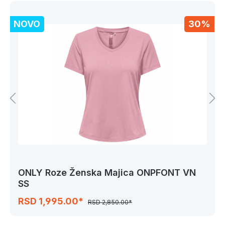
NOVO
30%
ONLY Roze Ženska Majica ONPFONT VN
SS
RSD 1,995.00*
RSD 2,850.00*