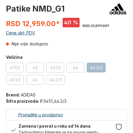
Patike NMD_G1
40 %
RSD 12,959.00*
RSD 21,599.00*
Cene uklj. PDV
Nije više dostupno
Veličina
41.1/3
42
43.1/3
44
44.2/3
45.1/3
46
46.2/3
Brend:
ADIDAS
Šifra proizvoda:
IF3451_44.2/3
Pronađite u prodavnici
Zamena i povrat u roku od 14 dana
Zadovoljstvo klijenata je na prvom mestu.