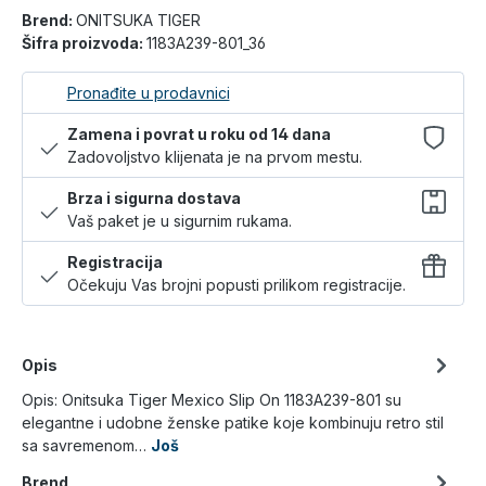
Brend:
ONITSUKA TIGER
Šifra proizvoda:
1183A239-801_36
Pronađite u prodavnici
Zamena i povrat u roku od 14 dana
Zadovoljstvo klijenata je na prvom mestu.
Brza i sigurna dostava
Vaš paket je u sigurnim rukama.
Registracija
Očekuju Vas brojni popusti prilikom registracije.
Opis
Opis: Onitsuka Tiger Mexico Slip On 1183A239-801 su
elegantne i udobne ženske patike koje kombinuju retro stil
sa savremenom…
Još
Brend