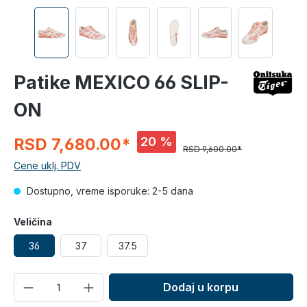
Patike MEXICO 66 SLIP-
ON
20 %
RSD 7,680.00*
RSD 9,600.00*
Cene uklj. PDV
Dostupno, vreme isporuke: 2-5 dana
Veličina
36
37
37.5
Količina
Dodaj u korpu