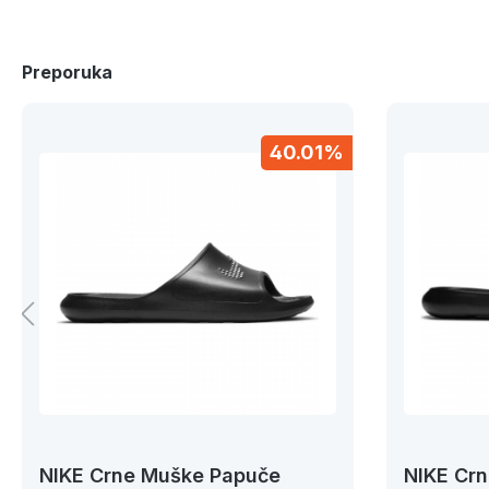
Preporuka
40.01%
NIKE Crne Muške Papuče
NIKE Cr