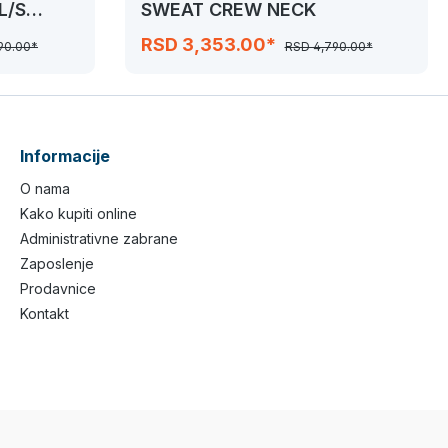
L/S
SWEAT CREW NECK
RSD 3,353.00*
90.00*
RSD 4,790.00*
Informacije
O nama
Kako kupiti online
Administrativne zabrane
Zaposlenje
Prodavnice
Kontakt