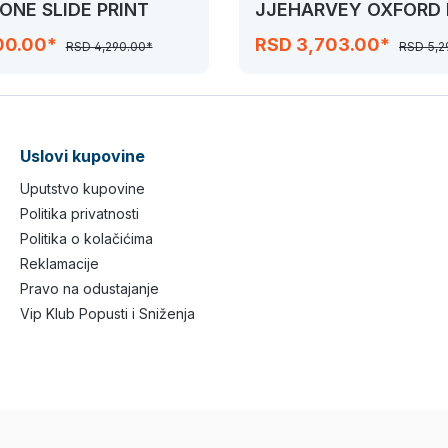
 ONE SLIDE PRINT
JJEHARVEY OXFORD 
SHIRT
00.00*
RSD 3,703.00*
RSD 4,290.00*
RSD 5,2
Uslovi kupovine
Uputstvo kupovine
Politika privatnosti
Politika o kolačićima
Reklamacije
Pravo na odustajanje
Vip Klub Popusti i Sniženja