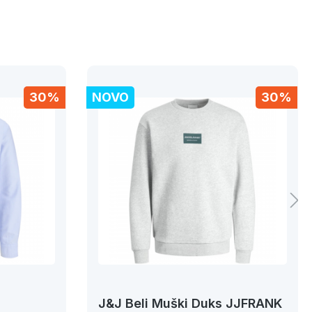
30%
NOVO
30%
J&J Beli Muški Duks JJFRANK