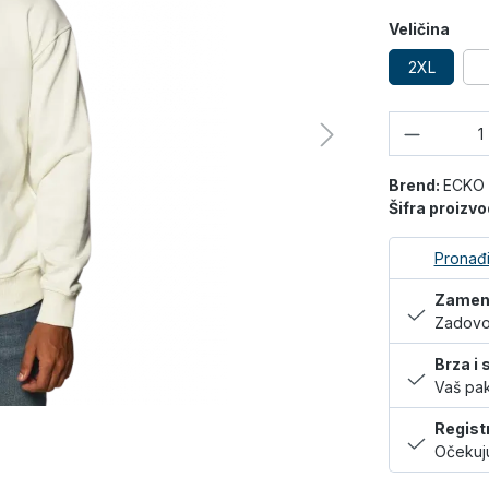
Veličina
2XL
Količina
Brend:
ECKO
Šifra proizv
Pronađi
Zamena
Zadovol
Brza i
Vaš pak
Regist
Očekuju