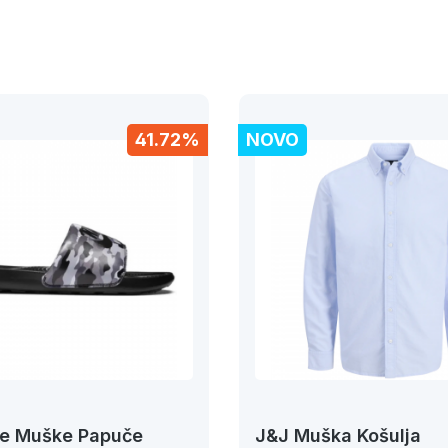
41.72%
NOVO
ne Muške Papuče
J&J Muška Košulja