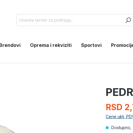
Brendovi
Oprema i rekviziti
Sportovi
Promocij
PEDR
RSD 2,
Cene uklj. PD
Dostupno, 