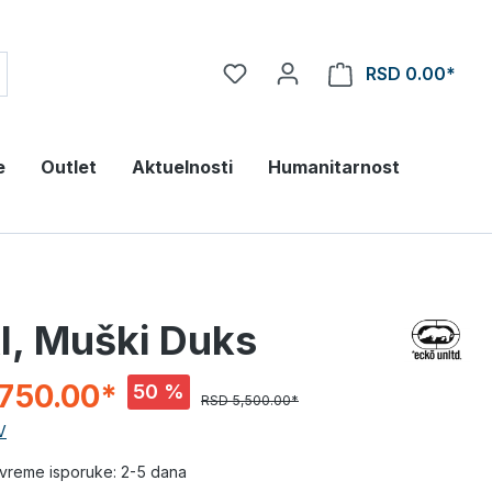
RSD 0.00*
e
Outlet
Aktuelnosti
Humanitarnost
I, Muški Duks
750.00*
50 %
RSD 5,500.00*
V
vreme isporuke: 2-5 dana