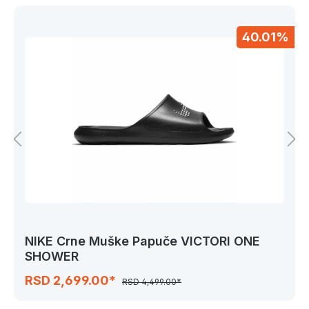
40.01%
NIKE Crne Muške Papuče VICTORI ONE
SHOWER
RSD 2,699.00*
RSD 4,499.00*