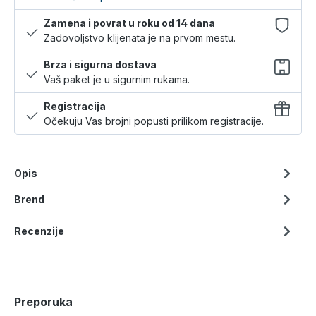
Zamena i povrat u roku od 14 dana
Zadovoljstvo klijenata je na prvom mestu.
Brza i sigurna dostava
Vaš paket je u sigurnim rukama.
Registracija
Očekuju Vas brojni popusti prilikom registracije.
Opis
Brend
Recenzije
Preporuka