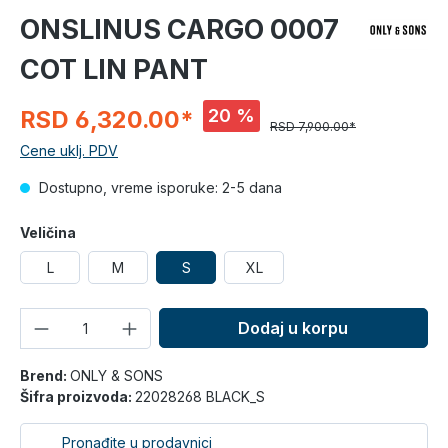
ONSLINUS CARGO 0007
COT LIN PANT
20 %
RSD 6,320.00*
RSD 7,900.00*
Cene uklj. PDV
Dostupno, vreme isporuke: 2-5 dana
Veličina
L
M
S
XL
Količina
Dodaj u korpu
Brend:
ONLY & SONS
Šifra proizvoda:
22028268 BLACK_S
Pronađite u prodavnici