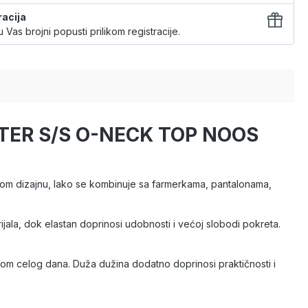
racija
 Vas brojni popusti prilikom registracije.
OSTER S/S O-NECK TOP NOOS
anom dizajnu, lako se kombinuje sa farmerkama, pantalonama,
jala, dok elastan doprinosi udobnosti i većoj slobodi pokreta.
kom celog dana. Duža dužina dodatno doprinosi praktičnosti i