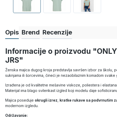
Opis
Brend
Recenzije
Informacije o proizvodu "ON
JRS"
Ženska majica dugog kroja predstavlja savršen izbor za školu, 
suknjama ili šorcevima, čineći je nezaobilaznim komadom svake
Izrađena je od kvalitetne mešavine viskoze, poliestera i elastan
Materijal ima blago svilenkast izgled koji modelu daje sofisticiran
Majica poseduje
okrugli izrez
,
kratke rukave sa podvrnutim 
modernom izgledu.
Održavanje: