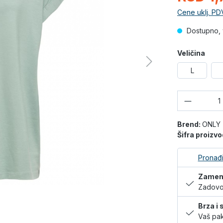
Cene uklj. PD
Dostupno, 
Veličina
L
Količina
Brend:
ONLY
Šifra proizv
Pronađi
Zamena
Zadovol
Brza i
Vaš pak