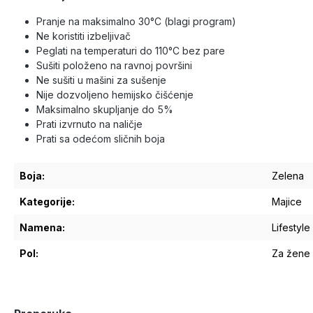
Pranje na maksimalno 30°C (blagi program)
Ne koristiti izbeljivač
Peglati na temperaturi do 110°C bez pare
Sušiti položeno na ravnoj površini
Ne sušiti u mašini za sušenje
Nije dozvoljeno hemijsko čišćenje
Maksimalno skupljanje do 5%
Prati izvrnuto na naličje
Prati sa odećom sličnih boja
Boja:
Zelena
Kategorije:
Majice
Namena:
Lifestyle
Pol:
Za žene