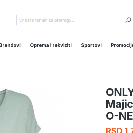
Brendovi
Oprema i rekviziti
Sportovi
Promocij
ONLY
Maji
O-NE
RSD 1,