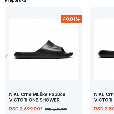
Preporuka
40.01%
NIKE Crne Muške Papuče
NIKE Cr
VICTORI ONE SHOWER
VICTORI
RSD 2,699.00*
RSD 2,5
RSD 4,499.00*