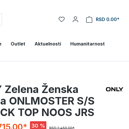
RSD 0.00*
e
Outlet
Aktuelnosti
Humanitarnost
 Zelena Ženska
ca ONLMOSTER S/S
CK TOP NOOS JRS
715.00*
30 %
RSD 2,450.00*