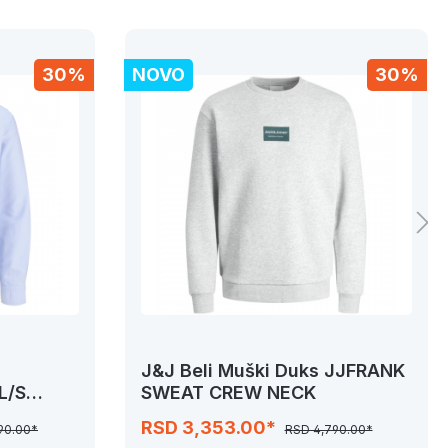
30%
NOVO
30%
J&J Beli Muški Duks JJFRANK
L/S
SWEAT CREW NECK
RSD 3,353.00*
90.00*
RSD 4,790.00*