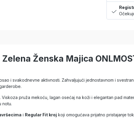
Regist
Očekuju
LY Zelena Ženska Majica ONLM
posao i svakodnevne aktivnosti. Zahvaljujući jednostavnom i svestr
 garderobe.
a. Viskoza pruža mekoću, lagan osećaj na koži i elegantan pad materi
u notu.
završecima
i
Regular Fit kroj
koji omogućava prijatno pristajanje to