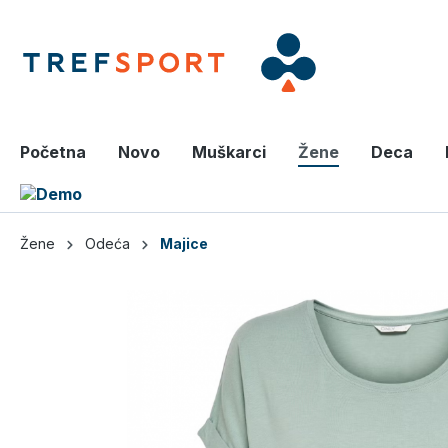
a glavni sadržaj
Početna
Novo
Muškarci
Žene
Deca
Žene
Odeća
Majice