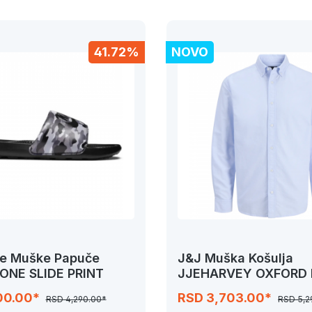
41.72%
NOVO
ne Muške Papuče
J&J Muška Košulja
 ONE SLIDE PRINT
JJEHARVEY OXFORD 
SHIRT
00.00*
RSD 3,703.00*
RSD 4,290.00*
RSD 5,2