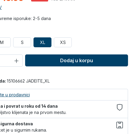
V
vreme isporuke: 2-5 dana
M
S
XL
XS
Dodaj u korpu
oda:
15106662 JADEITE_XL
te u prodavnici
 i povrat u roku od 14 dana
jstvo klijenata je na prvom mestu.
 sigurna dostava
et je u sigurnim rukama.