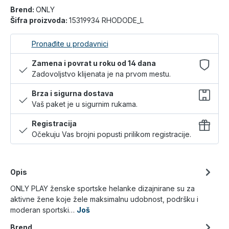
Brend:
ONLY
Šifra proizvoda:
15319934 RHODODE_L
Pronađite u prodavnici
Zamena i povrat u roku od 14 dana
Zadovoljstvo klijenata je na prvom mestu.
Brza i sigurna dostava
Vaš paket je u sigurnim rukama.
Registracija
Očekuju Vas brojni popusti prilikom registracije.
Opis
ONLY PLAY ženske sportske helanke dizajnirane su za
aktivne žene koje žele maksimalnu udobnost, podršku i
moderan sportski…
Još
Brend