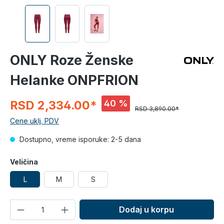
ONLY Roze Ženske
Helanke ONPFRION
40 %
RSD 2,334.00*
RSD 3,890.00*
Cene uklj. PDV
Dostupno, vreme isporuke: 2-5 dana
Veličina
L
M
S
Količina
Dodaj u korpu