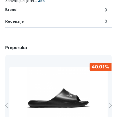
Zahvaljujući jedn…
Još
Brend
Recenzije
Preporuka
40.01%