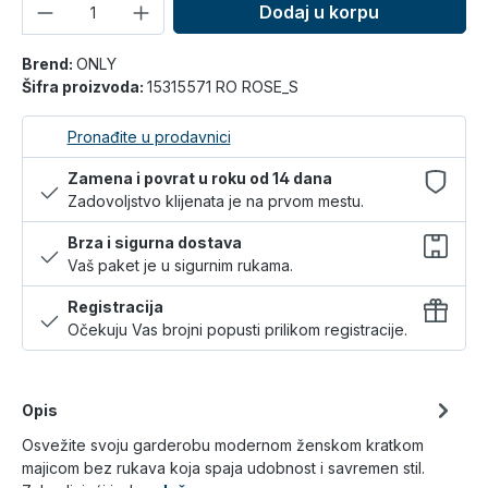
Količina
Dodaj u korpu
Brend:
ONLY
Šifra proizvoda:
15315571 RO ROSE_S
Pronađite u prodavnici
Zamena i povrat u roku od 14 dana
Zadovoljstvo klijenata je na prvom mestu.
Brza i sigurna dostava
Vaš paket je u sigurnim rukama.
Registracija
Očekuju Vas brojni popusti prilikom registracije.
Opis
Osvežite svoju garderobu modernom ženskom kratkom
majicom bez rukava koja spaja udobnost i savremen stil.