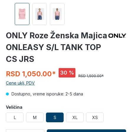
ONLY Roze Ženska Majica
ONLEASY S/L TANK TOP
CS JRS
30 %
RSD 1,050.00*
RSD 1,500.00*
Cene uklj. PDV
Dostupno, vreme isporuke: 2-5 dana
Veličina
L
M
S
XL
XS