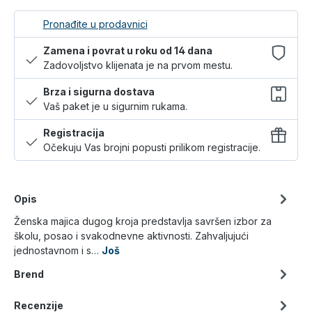
Pronađite u prodavnici
Zamena i povrat u roku od 14 dana
Zadovoljstvo klijenata je na prvom mestu.
Brza i sigurna dostava
Vaš paket je u sigurnim rukama.
Registracija
Očekuju Vas brojni popusti prilikom registracije.
Opis
Ženska majica dugog kroja predstavlja savršen izbor za
školu, posao i svakodnevne aktivnosti. Zahvaljujući
jednostavnom i s…
Još
Brend
Recenzije