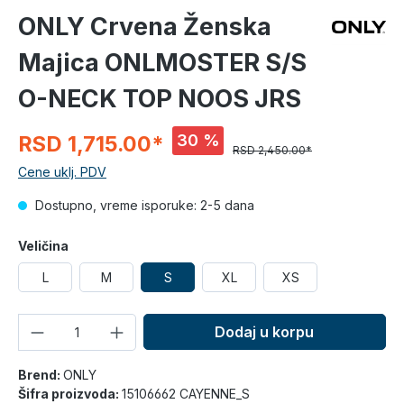
ONLY Crvena Ženska
Majica ONLMOSTER S/S
O-NECK TOP NOOS JRS
30 %
RSD 1,715.00*
RSD 2,450.00*
Cene uklj. PDV
Dostupno, vreme isporuke: 2-5 dana
Veličina
L
M
S
XL
XS
Količina
Dodaj u korpu
Brend:
ONLY
Šifra proizvoda:
15106662 CAYENNE_S