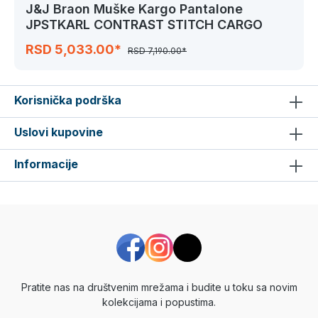
J&J Braon Muške Kargo Pantalone
JPSTKARL CONTRAST STITCH CARGO
RSD 5,033.00*
RSD 7,190.00*
Korisnička podrška
Uslovi kupovine
Informacije
Pratite nas na društvenim mrežama i budite u toku sa novim
kolekcijama i popustima.