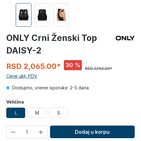
ONLY Crni Ženski Top
DAISY-2
30 %
RSD 2,065.00*
RSD 2,950.00*
Cene uklj. PDV
Dostupno, vreme isporuke: 2-5 dana
Veličina
L
M
S
Količina
Dodaj u korpu