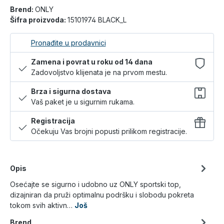
Brend:
ONLY
Šifra proizvoda:
15101974 BLACK_L
Pronađite u prodavnici
Zamena i povrat u roku od 14 dana
Zadovoljstvo klijenata je na prvom mestu.
Brza i sigurna dostava
Vaš paket je u sigurnim rukama.
Registracija
Očekuju Vas brojni popusti prilikom registracije.
Opis
Osećajte se sigurno i udobno uz ONLY sportski top,
dizajniran da pruži optimalnu podršku i slobodu pokreta
tokom svih aktivn…
Još
Brend