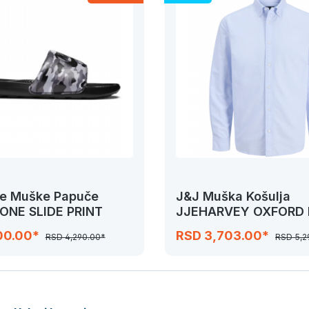
ne Muške Papuče
J&J Muška Košulja
 ONE SLIDE PRINT
JJEHARVEY OXFORD 
SHIRT
00.00*
RSD 3,703.00*
RSD 4,290.00*
RSD 5,2