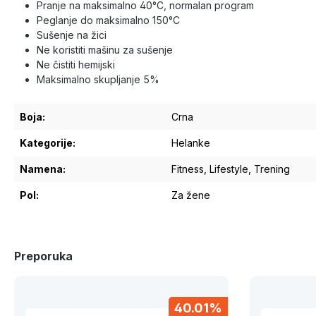
Pranje na maksimalno 40°C, normalan program
Peglanje do maksimalno 150°C
Sušenje na žici
Ne koristiti mašinu za sušenje
Ne čistiti hemijski
Maksimalno skupljanje 5%
Boja:
Crna
Kategorije:
Helanke
Namena:
Fitness
, Lifestyle
, Trening
Pol:
Za žene
Preporuka
40.01%