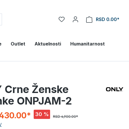
RSD 0.00*
e
Outlet
Aktuelnosti
Humanitarnost
 Crne Ženske
nke ONPJAM-2
,430.00*
30 %
RSD 4,900.00*
V