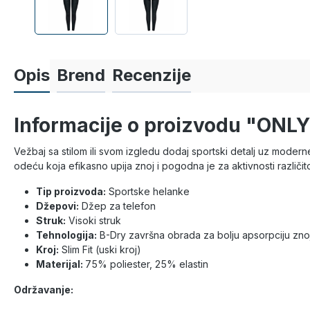
Opis
Brend
Recenzije
Informacije o proizvodu "ON
Vežbaj sa stilom ili svom izgledu dodaj sportski detalj uz mode
odeću koja efikasno upija znoj i pogodna je za aktivnosti različito
Tip proizvoda:
Sportske helanke
Džepovi:
Džep za telefon
Struk:
Visoki struk
Tehnologija:
B-Dry završna obrada za bolju apsorpciju zno
Kroj:
Slim Fit (uski kroj)
Materijal:
75% poliester, 25% elastin
Održavanje: