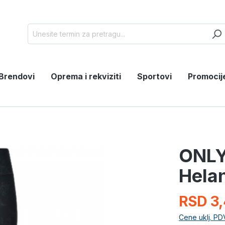
Brendovi
Oprema i rekviziti
Sportovi
Promocij
ONLY
Hela
RSD 3
Cene uklj. PD