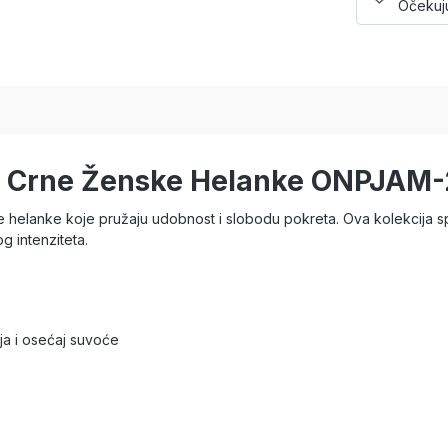
Očekuju
LY Crne Ženske Helanke ONPJAM-
rne helanke koje pružaju udobnost i slobodu pokreta. Ova kolekcija 
g intenziteta.
ja i osećaj suvoće