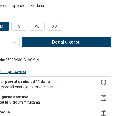
vreme isporuke: 2-5 dana
M
S
XL
XS
Dodaj u korpu
oda:
15338960 BLACK_M
te u prodavnici
 i povrat u roku od 14 dana
jstvo klijenata je na prvom mestu.
 sigurna dostava
et je u sigurnim rukama.
racija