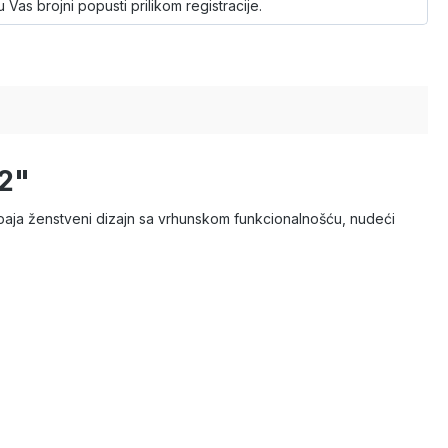
 Vas brojni popusti prilikom registracije.
2"
spaja ženstveni dizajn sa vrhunskom funkcionalnošću, nudeći