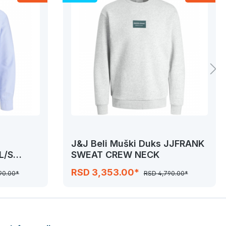
J&J Beli Muški Duks JJFRANK
L/S
SWEAT CREW NECK
RSD 3,353.00*
90.00*
RSD 4,790.00*