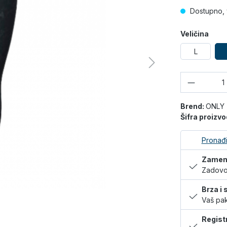
Dostupno, 
Veličina
L
Količina
Brend:
ONLY
Šifra proizv
Pronađi
Zamena
Zadovol
Brza i
Vaš pak
Regist