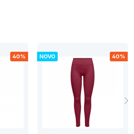
40%
NOVO
40%