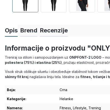
Opis
Brend
Recenzije
Informacije o proizvodu "ON
Treniraj sa stilom i samopouzdanjem uz
ONPFONT-2 LOGO
– m
poliestera (75%) i elastina (25%)
, pružaju elastičnost, prozračn
Visok struk oblikuje siluetu i obezbeđuje stabilnost tokom vežb
skinny fit kroj
naglašava liniju tela. Idealne za
fitnes, trčanje i
Boja:
Crna
Kategorije:
Helanke
Namena:
Fitness
, Lifestyle
, Trening