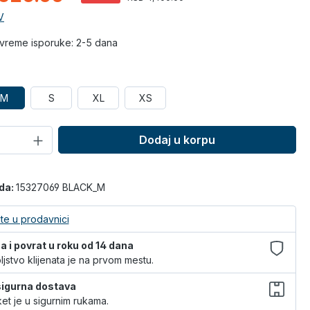
V
vreme isporuke: 2-5 dana
M
S
XL
XS
Dodaj u korpu
oda:
15327069 BLACK_M
te u prodavnici
 i povrat u roku od 14 dana
jstvo klijenata je na prvom mestu.
 sigurna dostava
et je u sigurnim rukama.