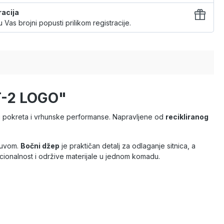
racija
 Vas brojni popusti prilikom registracije.
T-2 LOGO"
u pokreta i vrhunske performanse. Napravljene od
recikliranog
suvom.
Bočni džep
je praktičan detalj za odlaganje sitnica, a
cionalnost i održive materijale u jednom komadu.