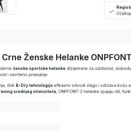
Regist
Očekuju
LY Crne Ženske Helanke ONPFON
oderne
ženske sportske helanke
dizajnirane za udobnost, slobod
ost i savršeno prianjanje.
anja, dok
B-Dry tehnologija
efikasno odvodi vlagu i održava kožu 
 trening srednjeg intenziteta
, ONPFONT-2 helanke spajaju stil, funk