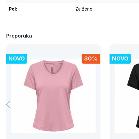
Pol:
Za žene
Preporuka
NOVO
30%
NOVO