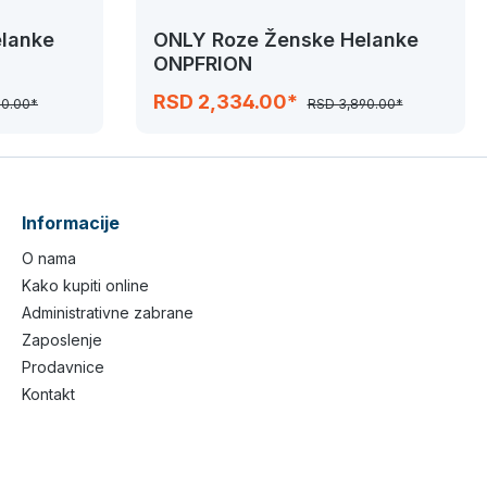
lanke
ONLY Roze Ženske Helanke
ONPFRION
RSD 2,334.00*
50.00*
RSD 3,890.00*
Informacije
O nama
Kako kupiti online
Administrativne zabrane
Zaposlenje
Prodavnice
Kontakt