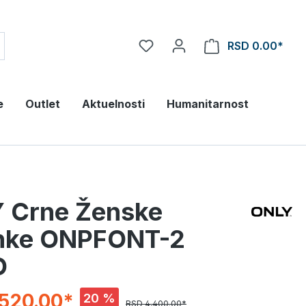
RSD 0.00*
e
Outlet
Aktuelnosti
Humanitarnost
 Crne Ženske
nke ONPFONT-2
O
,520.00*
20 %
RSD 4,400.00*