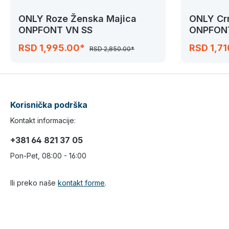
ONLY Roze Ženska Majica
ONLY Cr
ONPFONT VN SS
ONPFONT
RSD 1,995.00*
RSD 1,7
RSD 2,850.00*
Korisnička podrška
Kontakt informacije:
+381 64 821 37 05
Pon-Pet, 08:00 - 16:00
Ili preko naše
kontakt forme
.