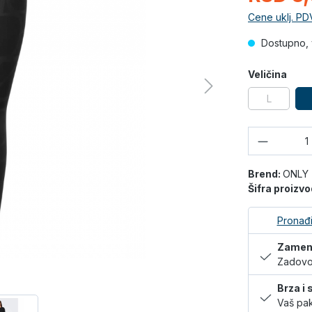
Cene uklj. PD
Dostupno, 
Veličina
L
Količina
Brend:
ONLY
Šifra proizv
Pronađi
Zamena
Zadovol
Brza i
Vaš pak