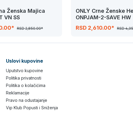
na Ženska Majica
ONLY Crne Ženske He
 VN SS
ONPJAM-2-SAVE HW
10.00*
RSD 2,610.00*
RSD 2,850.00*
RSD 4,3
Uslovi kupovine
Uputstvo kupovine
Politika privatnosti
Politika o kolačićima
Reklamacije
Pravo na odustajanje
Vip Klub Popusti i Sniženja