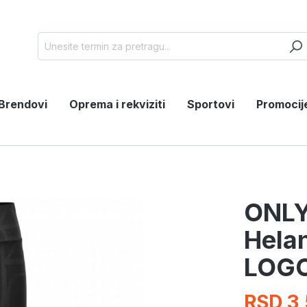
Brendovi
Oprema i rekviziti
Sportovi
Promocij
ONLY
Hela
LOG
RSD 3