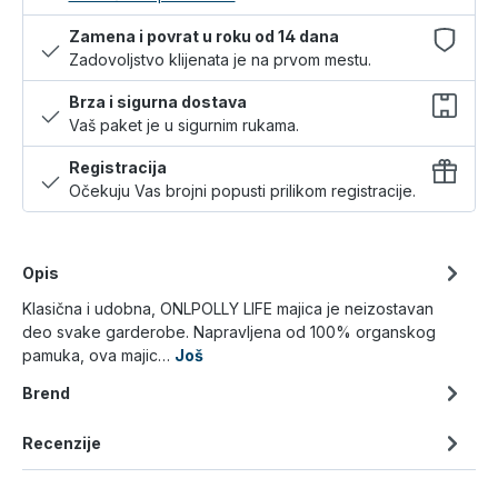
Zamena i povrat u roku od 14 dana
Zadovoljstvo klijenata je na prvom mestu.
Brza i sigurna dostava
Vaš paket je u sigurnim rukama.
Registracija
Očekuju Vas brojni popusti prilikom registracije.
Opis
Klasična i udobna, ONLPOLLY LIFE majica je neizostavan
deo svake garderobe. Napravljena od 100% organskog
pamuka, ova majic…
Još
Brend
Recenzije