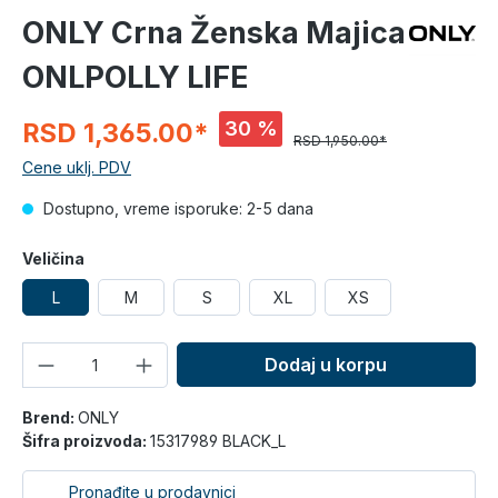
ONLY Crna Ženska Majica
ONLPOLLY LIFE
30 %
RSD 1,365.00*
RSD 1,950.00*
Cene uklj. PDV
Dostupno, vreme isporuke: 2-5 dana
Veličina
L
M
S
XL
XS
Količina
Dodaj u korpu
Brend:
ONLY
Šifra proizvoda:
15317989 BLACK_L
Pronađite u prodavnici