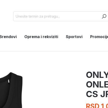
Brendovi
Oprema i rekviziti
Sportovi
Promocij
ONLY
ONLE
CS J
RSD 1,