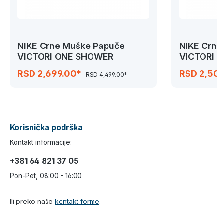
NIKE Crne Muške Papuče
NIKE Cr
VICTORI ONE SHOWER
VICTORI
RSD 2,699.00*
RSD 2,5
RSD 4,499.00*
Korisnička podrška
Kontakt informacije:
+381 64 821 37 05
Pon-Pet, 08:00 - 16:00
Ili preko naše
kontakt forme
.