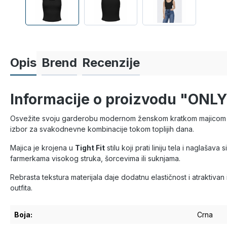
Opis
Brend
Recenzije
Informacije o proizvodu "ONL
Osvežite svoju garderobu modernom ženskom kratkom majicom bez 
izbor za svakodnevne kombinacije tokom toplijih dana.
Majica je krojena u
Tight Fit
stilu koji prati liniju tela i naglašava 
farmerkama visokog struka, šorcevima ili suknjama.
Rebrasta tekstura materijala daje dodatnu elastičnost i atraktivan
outfita.
Boja:
Crna