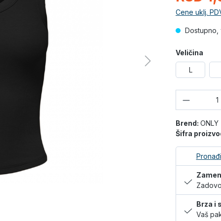
Cene uklj. PD
Dostupno, 
Veličina
L
Količina
Brend:
ONLY
Šifra proizv
Pronađi
Zamena
Zadovol
Brza i
Vaš pak