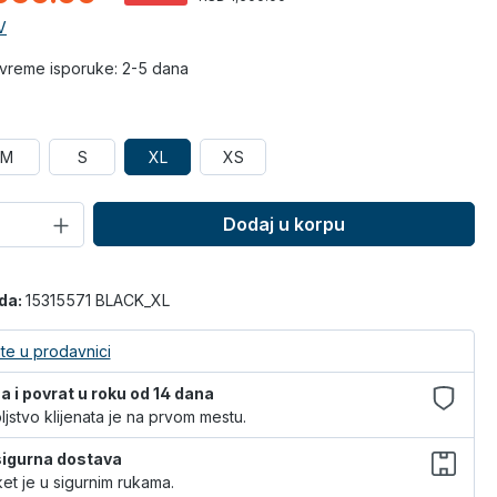
V
vreme isporuke: 2-5 dana
M
S
XL
XS
Dodaj u korpu
oda:
15315571 BLACK_XL
te u prodavnici
 i povrat u roku od 14 dana
jstvo klijenata je na prvom mestu.
 sigurna dostava
et je u sigurnim rukama.