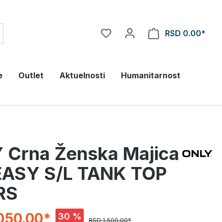
RSD 0.00*
e
Outlet
Aktuelnosti
Humanitarnost
 Crna Ženska Majica
ASY S/L TANK TOP
RS
050.00*
30 %
RSD 1,500.00*