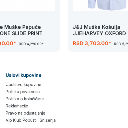
ne Muške Papuče
J&J Muška Košulja
 ONE SLIDE PRINT
JJEHARVEY OXFORD 
SHIRT
00.00*
RSD 3,703.00*
RSD 4,290.00*
RSD 5,2
Uslovi kupovine
Uputstvo kupovine
Politika privatnosti
Politika o kolačićima
Reklamacije
Pravo na odustajanje
Vip Klub Popusti i Sniženja