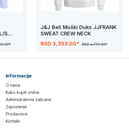
J&J Beli Muški Duks JJFRANK
L/S
SWEAT CREW NECK
RSD 3,353.00*
90.00*
RSD 4,790.00*
Informacije
O nama
Kako kupiti online
Administrativne zabrane
Zaposlenje
Prodavnice
Kontakt