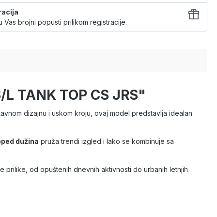
racija
 Vas brojni popusti prilikom registracije.
S/L TANK TOP CS JRS"
vnom dizajnu i uskom kroju, ovaj model predstavlja idealan
ped dužina
pruža trendi izgled i lako se kombinuje sa
e prilike, od opuštenih dnevnih aktivnosti do urbanih letnjih