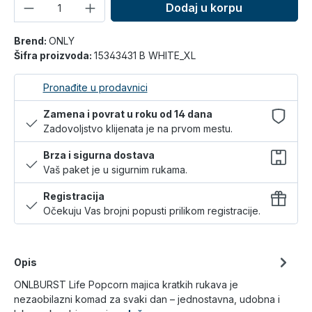
Količina
Dodaj u korpu
Brend:
ONLY
Šifra proizvoda:
15343431 B WHITE_XL
Pronađite u prodavnici
Zamena i povrat u roku od 14 dana
Zadovoljstvo klijenata je na prvom mestu.
Brza i sigurna dostava
Vaš paket je u sigurnim rukama.
Registracija
Očekuju Vas brojni popusti prilikom registracije.
Opis
ONLBURST Life Popcorn majica kratkih rukava je
nezaobilazni komad za svaki dan – jednostavna, udobna i