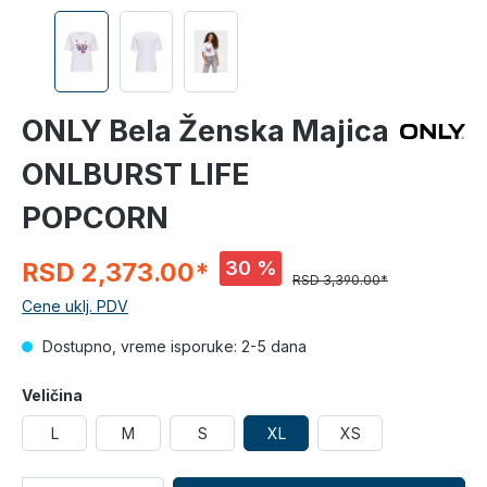
ONLY Bela Ženska Majica
ONLBURST LIFE
POPCORN
30 %
RSD 2,373.00*
RSD 3,390.00*
Cene uklj. PDV
Dostupno, vreme isporuke: 2-5 dana
Veličina
L
M
S
XL
XS