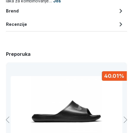
laka za kombinovanje…
Još
Brend
Recenzije
Preporuka
40.01%