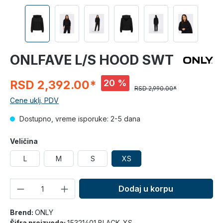
ONLFAVE L/S HOOD SWT
20 %
RSD 2,392.00*
RSD 2,990.00*
Cene uklj. PDV
Dostupno, vreme isporuke: 2-5 dana
Veličina
L
M
S
XS
Količina
Dodaj u korpu
Brend:
ONLY
Šifra proizvoda:
15321401 BLACK_XS