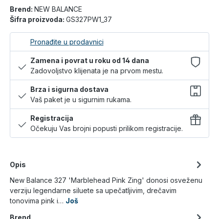
Brend:
NEW BALANCE
Šifra proizvoda:
GS327PW1_37
Pronađite u prodavnici
Zamena i povrat u roku od 14 dana
Zadovoljstvo klijenata je na prvom mestu.
Brza i sigurna dostava
Vaš paket je u sigurnim rukama.
Registracija
Očekuju Vas brojni popusti prilikom registracije.
Opis
New Balance 327 'Marblehead Pink Zing' donosi osveženu
verziju legendarne siluete sa upečatljivim, drečavim
tonovima pink i…
Još
Brend