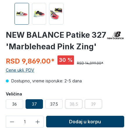
NEW BALANCE Patike 327
'Marblehead Pink Zing'
30 %
RSD 9,869.00*
RSD 14,099.00*
Cene uklj. PDV
Dostupno, vreme isporuke: 2-5 dana
Veličina
36
37
37.5
38.5
39
Količina
Dodaj u korpu