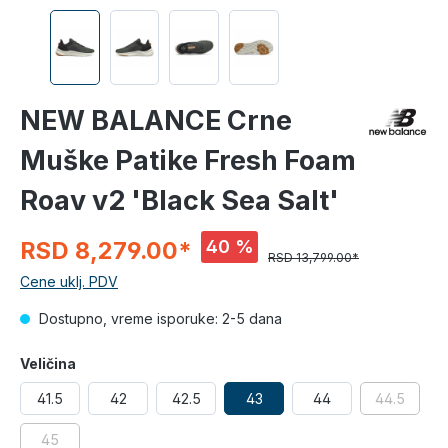
NEW BALANCE Crne
Muške Patike Fresh Foam
Roav v2 'Black Sea Salt'
40 %
RSD 8,279.00*
RSD 13,799.00*
Cene uklj. PDV
Dostupno, vreme isporuke: 2-5 dana
Veličina
41.5
42
42.5
43
44
44.5
45