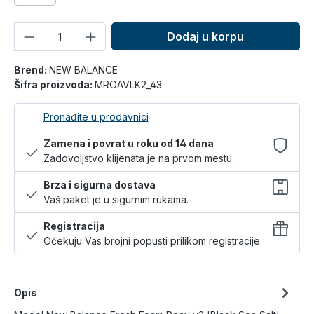
Količina
Dodaj u korpu
Brend:
NEW BALANCE
Šifra proizvoda:
MROAVLK2_43
Pronađite u prodavnici
Zamena i povrat u roku od 14 dana
Zadovoljstvo klijenata je na prvom mestu.
Brza i sigurna dostava
Vaš paket je u sigurnim rukama.
Registracija
Očekuju Vas brojni popusti prilikom registracije.
Opis