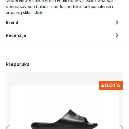
Model New Balance Fresh Foam Roav v2 'Black Sea Salt'
donosi savršen balans između sportske funkcionalnosti i
urbanog stila…
Još
Brend
Recenzije
Preporuka
40.01%