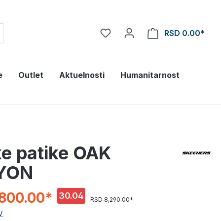
RSD 0.00*
e
Outlet
Aktuelnosti
Humanitarnost
e patike OAK
YON
800.00*
30.04
RSD 8,290.00*
%
V