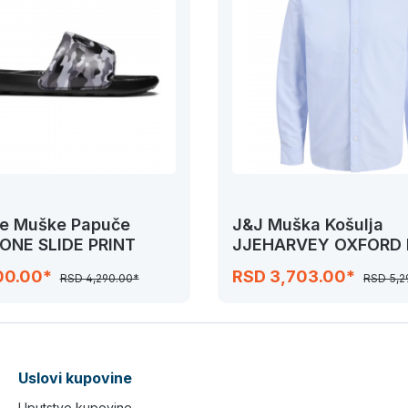
ne Muške Papuče
J&J Muška Košulja
 ONE SLIDE PRINT
JJEHARVEY OXFORD 
SHIRT
00.00*
RSD 3,703.00*
RSD 4,290.00*
RSD 5,2
Uslovi kupovine
Uputstvo kupovine