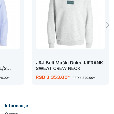
J&J Beli Muški Duks JJFRANK
L/S
SWEAT CREW NECK
RSD 3,353.00*
90.00*
RSD 4,790.00*
Informacije
O nama