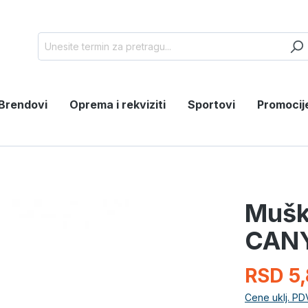
Brendovi
Oprema i rekviziti
Sportovi
Promocij
Mušk
CAN
RSD 5,
Cene uklj. PD