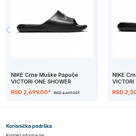
NIKE Crne Muške Papuče
NIKE Cr
VICTORI ONE SHOWER
VICTORI
RSD 2,699.00*
RSD 2,5
RSD 4,499.00*
Korisnička podrška
Kontakt informacije: