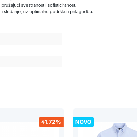
, pružajući svestranost i sofisticiranost.
 skidanje, uz optimalnu podršku i prilagodbu.
41.72%
NOVO