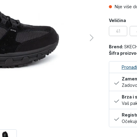
Nije više 
Veličina
41
Brend:
SKEC
Šifra proizv
Pronađi
Zamena
Zadovol
Brza i
Vaš pak
Regist
Očekuju