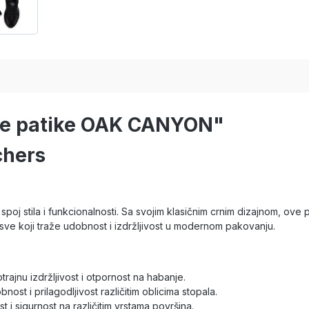
ške patike OAK CANYON"
chers
 stila i funkcionalnosti. Sa svojim klasičnim crnim dizajnom, ove pa
sve koji traže udobnost i izdržljivost u modernom pakovanju.
trajnu izdržljivost i otpornost na habanje.
ost i prilagodljivost različitim oblicima stopala.
i sigurnost na različitim vrstama površina.