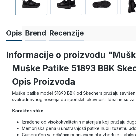
Opis
Brend
Recenzije
Informacije o proizvodu "Mu
Muške Patike 51893 BBK Ske
Opis Proizvoda
Muške patike model 51893 BBK od Skechers pružaju savršen spoj
svakodnevnog nošenja do sportskih aktivnosti. Idealne su za 
Karakteristike:
Izrađene od visokokvalitetnih materijala koji pružaju dugo
Memorijska pena u unutrašnjosti patike nudi izuzetnu udobn
Gumeni đon sa odličnim prianjanjem obezbeđuje stabilnost 