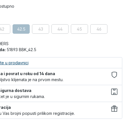
dostupno
42
42.5
43
44
45
46
HERS
oda:
51893 BBK_42.5
te u prodavnici
 i povrat u roku od 14 dana
jstvo klijenata je na prvom mestu.
 sigurna dostava
et je u sigurnim rukama.
racija
 Vas brojni popusti prilikom registracije.