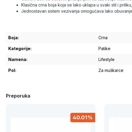
Klasična crna boja koja se lako uklapa u svaki stil i priliku
Jednostavan sistem vezivanja omogućava lako obuvanje i
Boja:
Crna
Kategorije:
Patike
Namena:
Lifestyle
Pol:
Za muškarce
Preporuka
40.01%