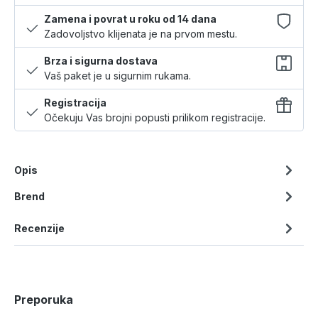
Zamena i povrat u roku od 14 dana
Zadovoljstvo klijenata je na prvom mestu.
Brza i sigurna dostava
Vaš paket je u sigurnim rukama.
Registracija
Očekuju Vas brojni popusti prilikom registracije.
Opis
Brend
Recenzije
Preporuka