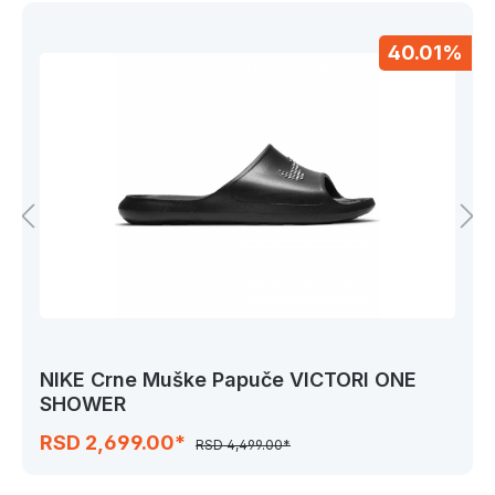
40.01%
NIKE Crne Muške Papuče VICTORI ONE
SHOWER
RSD 2,699.00*
RSD 4,499.00*