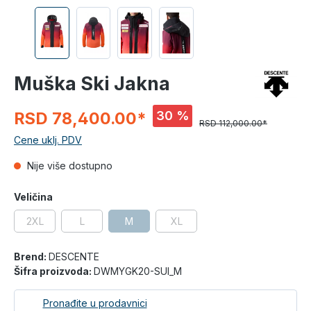
Muška Ski Jakna
30 %
RSD 78,400.00*
RSD 112,000.00*
Cene uklj. PDV
Nije više dostupno
Veličina
2XL
L
M
XL
Brend:
DESCENTE
Šifra proizvoda:
DWMYGK20-SUI_M
Pronađite u prodavnici