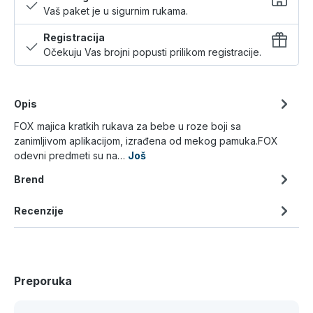
Vaš paket je u sigurnim rukama.
Registracija
Očekuju Vas brojni popusti prilikom registracije.
Opis
FOX majica kratkih rukava za bebe u roze boji sa
zanimljivom aplikacijom, izrađena od mekog pamuka.FOX
odevni predmeti su na…
Još
Brend
Recenzije
Preporuka