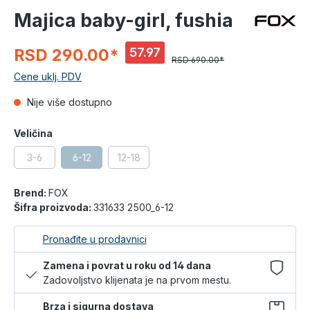
Majica baby-girl, fushia
57.97
RSD 290.00*
RSD 690.00*
%
Cene uklj. PDV
Nije više dostupno
Veličina
3-6
6-12
12-18
Brend:
FOX
Šifra proizvoda:
331633 2500_6-12
Pronađite u prodavnici
Zamena i povrat u roku od 14 dana
Zadovoljstvo klijenata je na prvom mestu.
Brza i sigurna dostava