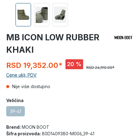
MB ICON LOW RUBBER
KHAKI
20 %
RSD 19,352.00*
RSD 24,190.00*
Cene uklj. PDV
Nije više dostupno
Veličina
39-41
Brend:
MOON BOOT
Šifra proizvoda:
80D1409380-M006_39-41