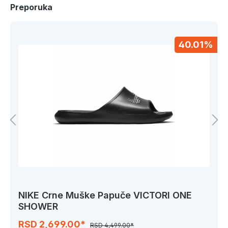
Preporuka
40.01%
NIKE Crne Muške Papuče VICTORI ONE
SHOWER
RSD 2,699.00*
RSD 4,499.00*