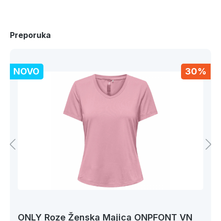
Preporuka
NOVO
30%
ONLY Roze Ženska Majica ONPFONT VN