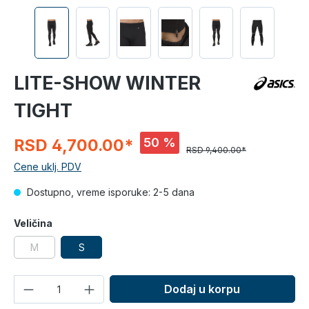
LITE-SHOW WINTER
TIGHT
50 %
RSD 4,700.00*
RSD 9,400.00*
Cene uklj. PDV
Dostupno, vreme isporuke: 2-5 dana
Veličina
M
S
Količina
Dodaj u korpu