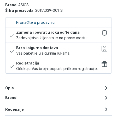
Brend:
ASICS
Šifra proizvoda:
2011A039-001_S
Pronađite u prodavnici
Zamena i povrat u roku od 14 dana
Zadovoljstvo klijenata je na prvom mestu.
Brza i sigurna dostava
Vaš paket je u sigurnim rukama.
Registracija
Očekuju Vas brojni popusti prilikom registracije.
Opis
Brend
Recenzije