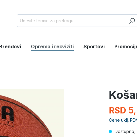
Brendovi
Oprema i rekviziti
Sportovi
Promocij
Koša
RSD 5
Cene uklj. PD
Dostupno, 