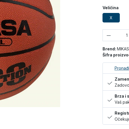
Veličina
X
Količina
Brend:
MIKA
Šifra proizv
Pronađi
Zamena
Zadovol
Brza i
Vaš pak
Regist
Očekuju