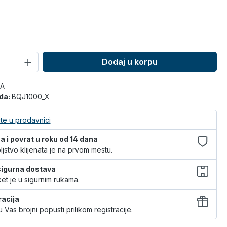
Dodaj u korpu
SA
oda:
BQJ1000_X
te u prodavnici
 i povrat u roku od 14 dana
jstvo klijenata je na prvom mestu.
 sigurna dostava
et je u sigurnim rukama.
racija
 Vas brojni popusti prilikom registracije.