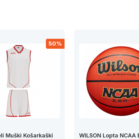
50%
li Muški Košarkaški
WILSON Lopta NCAA 