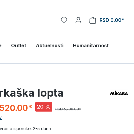
RSD 0.00*
e
Outlet
Aktuelnosti
Humanitarnost
rkaška lopta
,520.00*
20 %
RSD 6,900.00*
V
vreme isporuke: 2-5 dana