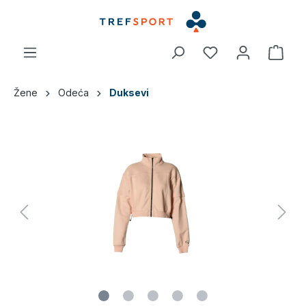
a glavni sadržaj
Žene
Odeća
Duksevi