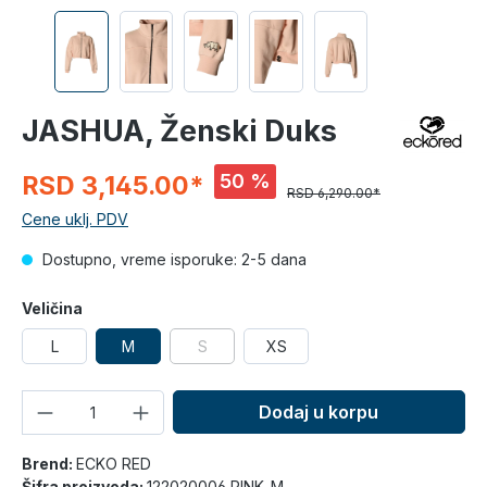
JASHUA, Ženski Duks
50 %
RSD 3,145.00*
RSD 6,290.00*
Cene uklj. PDV
Dostupno, vreme isporuke: 2-5 dana
Veličina
L
M
S
XS
Količina
Dodaj u korpu
Brend:
ECKO RED
Šifra proizvoda:
122020006 PINK_M