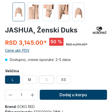
JASHUA, Ženski Duks
50 %
RSD 3,145.00*
RSD 6,290.00*
Cene uklj. PDV
Dostupno, vreme isporuke: 2-5 dana
Veličina
L
M
S
XS
Količina
Dodaj u korpu
Brend:
ECKO RED
Šifra proizvoda:
122020006 PINK_L