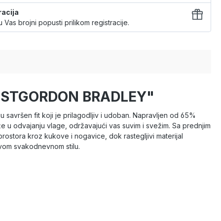
racija
 Vas brojni popusti prilikom registracije.
o JPSTGORDON BRADLEY"
 savršen fit koji je prilagodljiv i udoban. Napravljen od 65%
že u odvajanju vlage, održavajući vas suvim i svežim. Sa prednjim
ostora kroz kukove i nogavice, dok rastegljivi materijal
svom svakodnevnom stilu.