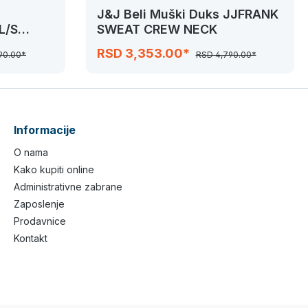
J&J Beli Muški Duks JJFRANK
L/S
SWEAT CREW NECK
RSD 3,353.00*
90.00*
RSD 4,790.00*
Informacije
O nama
Kako kupiti online
Administrativne zabrane
Zaposlenje
Prodavnice
Kontakt