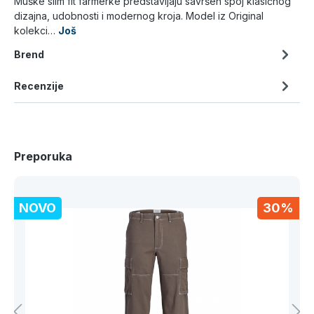
Muške slim fit farmerke predstavljaju savršen spoj klasičnog
dizajna, udobnosti i modernog kroja. Model iz Original
kolekci…
Još
Brend
Recenzije
Preporuka
NOVO
30%