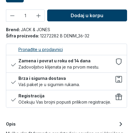
Količina
Dodaj u korpu
Brend:
JACK & JONES
Šifra proizvoda:
12272282 B DENIM_36-32
Pronađite u prodavnici
Zamena i povrat u roku od 14 dana
Zadovoljstvo klijenata je na prvom mestu.
Brza i sigurna dostava
Vaš paket je u sigurnim rukama.
Registracija
Očekuju Vas brojni popusti prilikom registracije.
Opis