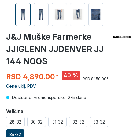
J&J Muške Farmerke
JJIGLENN JJDENVER JJ
144 NOOS
40 %
RSD 4,890.00*
RSD 8,150.00*
Cene uklj. PDV
Dostupno, vreme isporuke: 2-5 dana
Veličina
28-32
30-32
31-32
32-32
33-32
36-32